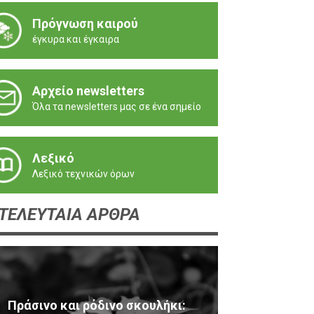
Πρόγνωση καιρού
έγκυρα και έγκαιρα
Αρχείο newsletters
Όλα τα newsletters μας σε ένα σημείο
Λεξικό
Λεξικό τεχνικών όρων
ΤΕΛΕΥΤΑΙΑ ΑΡΘΡΑ
Πράσινο και ρόδινο σκουλήκι: