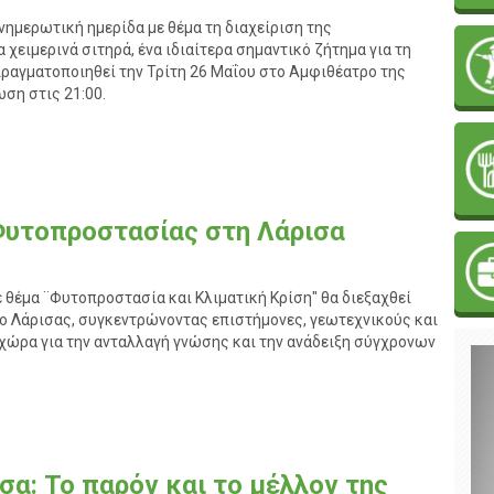
ημερωτική ημερίδα με θέμα τη διαχείριση της
ειμερινά σιτηρά, ένα ιδιαίτερα σημαντικό ζήτημα για τη
ραγματοποιηθεί την Τρίτη 26 Μαΐου στο Αμφιθέατρο της
ση στις 21:00.
Φυτοπροστασίας στη Λάρισα
θέμα ¨Φυτοπροστασία και Κλιματική Κρίση" θα διεξαχθεί
ίο Λάρισας, συγκεντρώνοντας επιστήμονες, γεωτεχνικούς και
 χώρα για την ανταλλαγή γνώσης και την ανάδειξη σύγχρονων
σα: Το παρόν και το μέλλον της