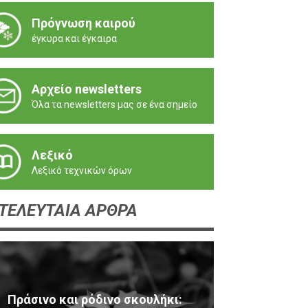
Πρόγνωση καιρού
έγκυρα και έγκαιρα
Αρχείο newsletters
Όλα τα newsletters μας σε ένα σημείο
Λεξικό
Λεξικό τεχνικών όρων
ΤΕΛΕΥΤΑΙΑ ΑΡΘΡΑ
Πράσινο και ρόδινο σκουλήκι: