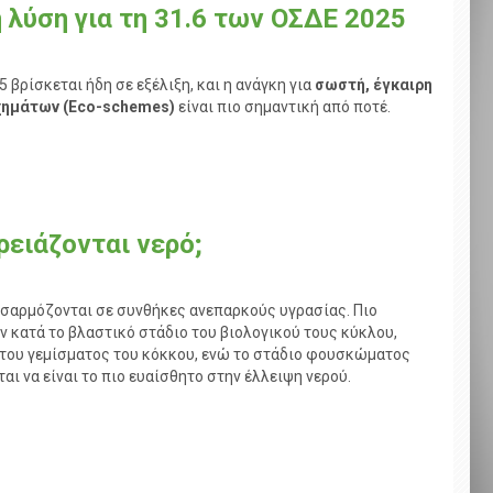
λύση για τη 31.6 των ΟΣΔΕ 2025
ρίσκεται ήδη σε εξέλιξη, και η ανάγκη για
σωστή, έγκαιρη
Σχημάτων (Eco-schemes)
είναι πιο σημαντική από ποτέ.
ρειάζονται νερό;
σαρμόζονται
σε συνθήκες ανεπαρκούς υγρασίας
. Πιο
 κατά το βλαστικό στάδιο
του βιολογικού τους κύκλου
,
του
γεμίσματος του κόκκου, ενώ το στά
διο φουσκώματος
άται να είναι το πιο ευαίσθητο
στην έλλειψη νερού.