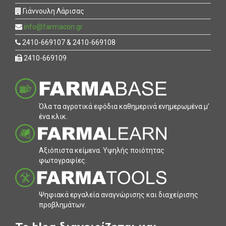
Γιάννουλη Λάρισας
info@farmacon.gr
2410-669107 & 2410-669108
2410-669109
Όλα τα αγροτικά εφόδια καθηµερινά ενηµερωµένα µ’
ένα κλικ.
Αξιόπιστα κείµενα. Υψηλής ποιότητας
φωτογραφίες.
Ψηφιακά εργαλεία αναγνώρισης και διαχείρισης
προβληµάτων.