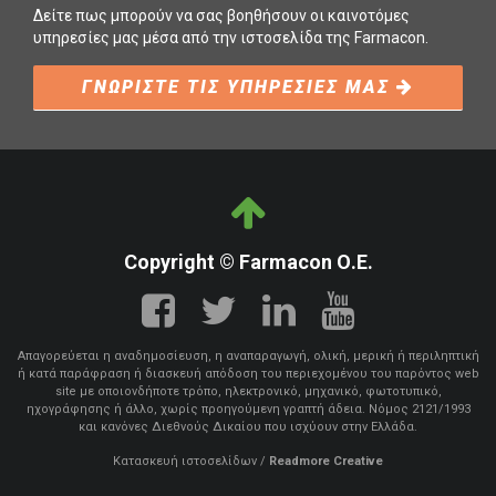
Δείτε πως μπορούν να σας βοηθήσουν οι καινοτόμες
υπηρεσίες μας μέσα από την ιστοσελίδα της Farmacon.
ΓΝΩΡΙΣΤΕ ΤΙΣ ΥΠΗΡΕΣΙΕΣ ΜΑΣ
Copyright © Farmacon Ο.Ε.
Απαγορεύεται η αναδημοσίευση, η αναπαραγωγή, ολική, μερική ή περιληπτική
ή κατά παράφραση ή διασκευή απόδοση του περιεχομένου του παρόντος web
site με οποιονδήποτε τρόπο, ηλεκτρονικό, μηχανικό, φωτοτυπικό,
ηχογράφησης ή άλλο, χωρίς προηγούμενη γραπτή άδεια. Νόμος 2121/1993
και κανόνες Διεθνούς Δικαίου που ισχύουν στην Ελλάδα.
Κατασκευή ιστοσελίδων
/
Readmore Creative