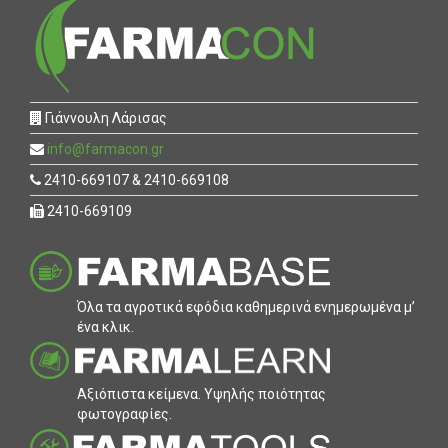
Γιάννουλη Λάρισας
info@farmacon.gr
2410-669107 & 2410-669108
2410-669109
Όλα τα αγροτικά εφόδια καθηµερινά ενηµερωµένα µ’
ένα κλικ.
Αξιόπιστα κείµενα. Υψηλής ποιότητας
φωτογραφίες.