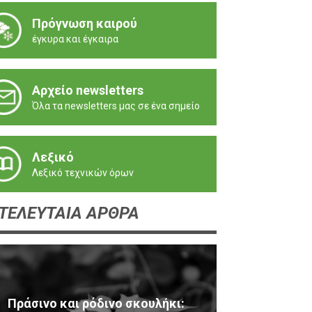
Πρόγνωση καιρού
έγκυρα και έγκαιρα
Αρχείο newsletters
Όλα τα newsletters μας σε ένα σημείο
Λεξικό
Λεξικό τεχνικών όρων
ΤΕΛΕΥΤΑΙΑ ΑΡΘΡΑ
Πράσινο και ρόδινο σκουλήκι: