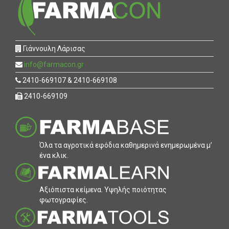
Γιάννουλη Λάρισας
info@farmacon.gr
2410-669107 & 2410-669108
2410-669109
Όλα τα αγροτικά εφόδια καθηµερινά ενηµερωµένα µ’
ένα κλικ.
Αξιόπιστα κείµενα. Υψηλής ποιότητας
φωτογραφίες.