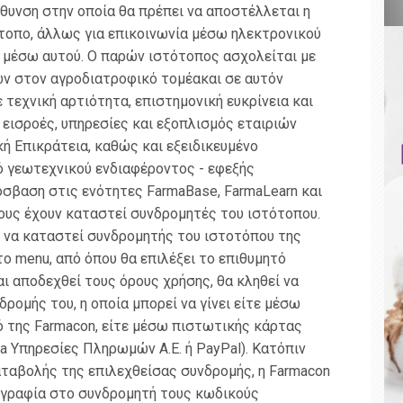
ύθυνση στην οποία θα πρέπει να αποστέλλεται η
τοπο, άλλως για επικοινωνία μέσω ηλεκτρονικού
 μέσω αυτού. Ο παρών ιστότοπος ασχολείται με
ν στον αγροδιατροφικό τομέακαι σε αυτόν
τεχνική αρτιότητα, επιστημονική ευκρίνεια και
εισροές, υπηρεσίες και εξοπλισμός εταιριών
 Επικράτεια, καθώς και εξειδικευμένο
ό γεωτεχνικού ενδιαφέροντος - εφεξής
σβαση στις ενότητες FarmaBase, FarmaLearn και
σους έχουν καταστεί συνδρομητές του ιστότοπου.
 να καταστεί συνδρομητής του ιστοτόπου της
το menu, από όπου θα επιλέξει το επιθυμητό
ι αποδεχθεί τους όρους χρήσης, θα κληθεί να
ρομής του, η οποία μπορεί να γίνει είτε μέσω
 της Farmacon, είτε μέσω πιστωτικής κάρτας
va Υπηρεσίες Πληρωμών Α.Ε. ή PayPal). Κατόπιν
ταβολής της επιλεχθείσας συνδρομής, η Farmacon
ογραφία στο συνδρομητή τους κωδικούς