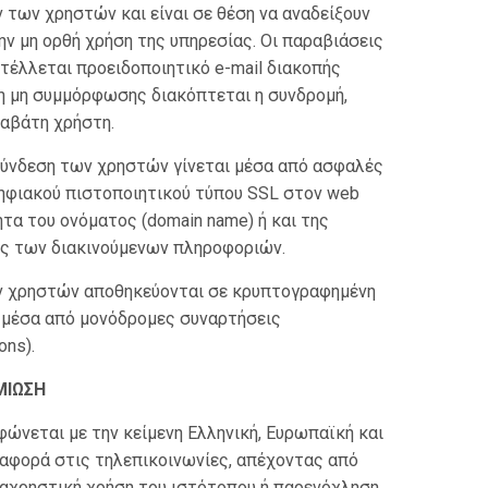
των χρηστών και είναι σε θέση να αναδείξουν
την μη ορθή χρήση της υπηρεσίας. Οι παραβιάσεις
έλλεται προειδοποιητικό e-mail διακοπής
η μη συμμόρφωσης διακόπτεται η συνδρομή,
αβάτη χρήστη.
ύνδεση των χρηστών γίνεται μέσα από ασφαλές
ψηφιακού πιστοποιητικού τύπου SSL στον web
ητα του ονόματος (domain name) ή και της
ής των διακινούμενων πληροφοριών.
ν χρηστών αποθηκεύονται σε κρυπτογραφημένη
α μέσα από μονόδρομες συναρτήσεις
ons).
ΜΙΩΣΗ
νεται με την κείμενη Ελληνική, Ευρωπαϊκή και
υ αφορά στις τηλεπικοινωνίες, απέχοντας από
αταχρηστική χρήση του ιστότοπου ή παρενόχληση