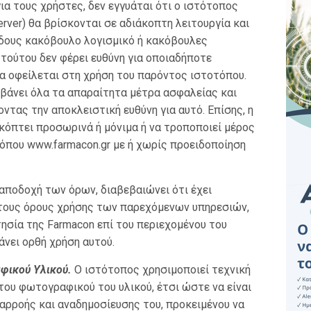
για τους χρήστες, δεν εγγυάται ότι ο ιστότοπος
erver) θα βρίσκονται σε αδιάκοπτη λειτουργία και
είδους κακόβουλο λογισμικό ή κακόβουλες
 τούτου δεν φέρει ευθύνη για οποιαδήποτε
α οφείλεται στη χρήση του παρόντος ιστοτόπου.
βάνει όλα τα απαραίτητα μέτρα ασφαλείας και
τας την αποκλειστική ευθύνη για αυτό. Επίσης, η
ακόπτει προσωρινά ή μόνιμα ή να τροποποιεί μέρος
όπου www.farmacon.gr με ή χωρίς προειδοποίηση
αποδοχή των όρων, διαβεβαιώνει ότι έχει
 τους όρους χρήσης των παρεχόμενων υπηρεσιών,
τησία της Farmacon επί του περιεχομένου του
άνει ορθή χρήση αυτού.
φικού Υλικού.
Ο ιστότοπος χρησιμοποιεί τεχνική
ου φωτογραφικού του υλικού, έτσι ώστε να είναι
αρροής και αναδημοσίευσης του, προκειμένου να