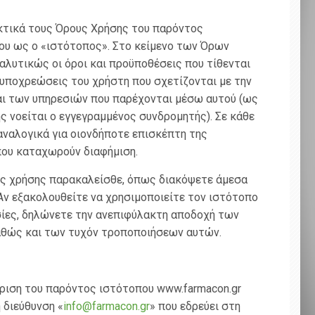
τικά τους Όρους Χρήσης του παρόντος
ου ως ο «ιστότοπος». Στο κείμενο των Όρων
αλυτικώς οι όροι και προϋποθέσεις που τίθενται
 υποχρεώσεις του χρήστη που σχετίζονται με την
αι των υπηρεσιών που παρέχονται μέσω αυτού (ως
 νοείται ο εγγεγραμμένος συνδρομητής). Σε κάθε
αναλογικά για οιονδήποτε επισκέπτη της
 που καταχωρούν διαφήμιση.
υς χρήσης παρακαλείσθε, όπως διακόψετε άμεσα
Αν εξακολουθείτε να χρησιμοποιείτε τον ιστότοπο
σίες, δηλώνετε την ανεπιφύλακτη αποδοχή των
θώς και των τυχόν τροποποιήσεων αυτών.
ίριση του παρόντος ιστότοπου www.farmacon.gr
 διεύθυνση «
info@farmacon.gr
» που εδρεύει στη