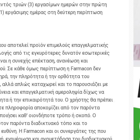
εντός τριών (3) εργασίμων ημερών στην πρώτη
1) εργάσιμης ημέρας στη δεύτερη περίπτωση
που αποτελεί προϊόν επιμελούς επαγγελματικής
λογής από τις εγκυρότερες δυνατόν εσωτερικές
ίναι η συνεχής επέκταση, ανανέωση και
ού. Σε κάθε όμως περίπτωση η Farmacon δεν
πηρά, την πληρότητα ή την ορθότητα του
, αλλά απλώς καταχωρεί και το παρουσιάζει με
ίνεια και επαγγελματική αμεροληψία δίχως να
ητα ή την επικαιρότητά του. Ο χρήστης θα πρέπει
οτε πληροφορία αποκομίζει από τον παρόντα
ποιήσει καθ' οιονδήποτε τρόπο ή σκοπό. Ο
τον παρόντα διαδικτυακό τόπο και το
 ευθύνη. Η Farmacon και οι συνεργάτες της που
ή, ενημέρωση και αναμετάδοση του διαδικτυακού