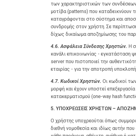
των χαρακτηριστικών των συνδέσεων 
μοτίβα (patterns) που καταδεικνύουν 
καταγράφονται στο σύστημα και αποστ
συνδρομής στον χρήστη. Σε περίπτωσ
δίχως δικαίωμα αποζημίωσης του παρ
4
.6. Ασφάλεια Σύνδεσης Χρηστών.
Η σ
κανάλι επικοινωνίας - εγκατάσταση 
server που πιστοποιεί την αυθεντικότ
εταιρίας - για την αποτροπή υποκλοπ
4.7. Κωδικοί Χρηστών.
Οι κωδικοί τω
μορφή και έχουν υποστεί επεξεργασί
κατακερματισμού (one-way hash functi
5. ΥΠΟΧΡΕΩΣΕΙΣ ΧΡΗΣΤΩΝ – ΑΠΟΖΗ
Ο χρήστης υποχρεούται όπως συμμορφώ
διεθνή νομοθεσία και ιδίως αυτήν πο
κάθε παράνομη, αθέμιτη, ανήθικη ή κ