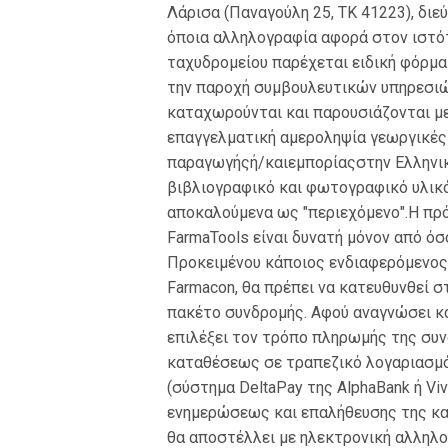
Λάρισα (Παναγούλη 25, ΤΚ 41223), διε
όποια αλληλογραφία αφορά στον ιστό
ταχυδρομείου παρέχεται ειδική φόρμα
την παροχή συμβουλευτικών υπηρεσιώ
καταχωρούνται και παρουσιάζονται με 
επαγγελματική αμεροληψία γεωργικές 
παραγωγήςή/καιεμπορίαςστην Ελληνική
βιβλιογραφικό και φωτογραφικό υλικ
αποκαλούμενα ως "περιεχόμενο".Η πρό
FarmaTools είναι δυνατή μόνον από ό
Προκειμένου κάποιος ενδιαφερόμενος
Farmacon, θα πρέπει να κατευθυνθεί σ
πακέτο συνδρομής. Αφού αναγνώσει κα
επιλέξει τον τρόπο πληρωμής της συνδ
καταθέσεως σε τραπεζικό λογαριασμό
(σύστημα DeltaPay της AlphaBank ή Vi
ενημερώσεως και επαλήθευσης της κα
θα αποστέλλει με ηλεκτρονική αλληλ