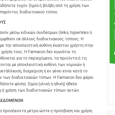
ιαδήποτε τυχόν ζημία ή βλάβη από τη χρήση των
 παρόντος διαδικτυακού τόπου.
ΟΥΣ
ανόν μέσω ειδικών συνδέσμων (links, hyperlinks ή
πεμφθούν σε άλλους διαδικτυακούς τόπους. Η
με την αποκλειστική ευθύνη έκαστου χρήστη στην
 χρήση τους. H Farmacon δεν εγγυάται τη
υθύνεται για το περιεχόμενο, τα προϊόντα ή τις
ονται με αποκλειστική ευθύνη των νομικών ή
άλλευση, διαχείριση ή εν γένει είναι κατά το
ών των διαδικτυακών τόπων. Η Farmacon δεν φέρει
δήποτε φύσης ζημία (υλική ή ηθική) ήθελε
η ή χρήση των διαδικτυακών τόπων αυτών.
 ΔΕΔΟΜΕΝΩΝ
τα προσήκοντα μέτρα ώστε η πρόσβαση και χρήση