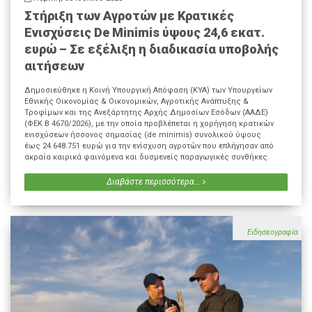
Στήριξη των Αγροτών με Κρατικές
Ενισχύσεις De Minimis ύψους 24,6 εκατ.
ευρώ – Σε εξέλιξη η διαδικασία υποβολής
αιτήσεων
Δημοσιεύθηκε η Κοινή Υπουργική Απόφαση (ΚΥΑ) των Υπουργείων
Εθνικής Οικονομίας & Οικονομικών, Αγροτικής Ανάπτυξης &
Τροφίμων και της Ανεξάρτητης Αρχής Δημοσίων Εσόδων (ΑΑΔΕ)
(ΦΕΚ Β 4670/2026), με την οποία προβλέπεται η χορήγηση κρατικών
ενισχύσεων ήσσονος σημασίας (de minimis) συνολικού ύψους
έως 24.648.751 ευρώ για την ενίσχυση αγροτών που επλήγησαν από
ακραία καιρικά φαινόμενα και δυσμενείς παραγωγικές συνθήκες.
Διαβάστε περισσότερα...
Ειδησεογραφία