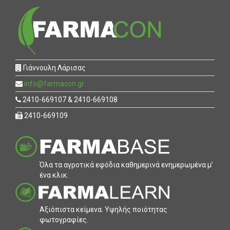
Γιάννουλη Λάρισας
info@farmacon.gr
2410-669107 & 2410-669108
2410-669109
Όλα τα αγροτικά εφόδια καθηµερινά ενηµερωµένα µ’
ένα κλικ.
Αξιόπιστα κείµενα. Υψηλής ποιότητας
φωτογραφίες.