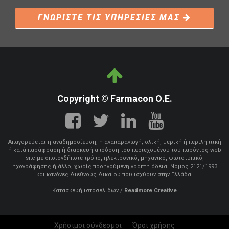
ΓΝΩΡΙΣΤΕ ΤΙΣ ΥΠΗΡΕΣΙΕΣ ΜΑΣ
Copyright © Farmacon Ο.Ε.
Απαγορεύεται η αναδημοσίευση, η αναπαραγωγή, ολική, μερική ή περιληπτική
ή κατά παράφραση ή διασκευή απόδοση του περιεχομένου του παρόντος web
site με οποιονδήποτε τρόπο, ηλεκτρονικό, μηχανικό, φωτοτυπικό,
ηχογράφησης ή άλλο, χωρίς προηγούμενη γραπτή άδεια. Νόμος 2121/1993
και κανόνες Διεθνούς Δικαίου που ισχύουν στην Ελλάδα.
Κατασκευή ιστοσελίδων
/
Readmore Creative
Χρήσιμοι σύνδεσμοι
Όροι χρήσης