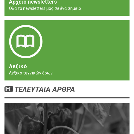
Αρχείο newsletters
Όλα τα newsletters μας σε ένα σημείο
Λεξικό
Λεξικό τεχνικών όρων
ΤΕΛΕΥΤΑΙΑ ΑΡΘΡΑ