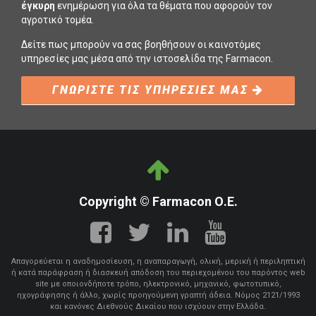
έγκυρη
ενημέρωση για όλα τα θέματα που αφορούν τον
αγροτικό τομέα.
Δείτε πως μπορούν να σας βοηθήσουν οι καινοτόμες
υπηρεσίες μας μέσα από την ιστοσελίδα της Farmacon.
ΓΝΩΡΙΣΤΕ ΤΙΣ ΥΠΗΡΕΣΙΕΣ ΜΑΣ
Copyright © Farmacon Ο.Ε.
Απαγορεύεται η αναδημοσίευση, η αναπαραγωγή, ολική, μερική ή περιληπτική
ή κατά παράφραση ή διασκευή απόδοση του περιεχομένου του παρόντος web
site με οποιονδήποτε τρόπο, ηλεκτρονικό, μηχανικό, φωτοτυπικό,
ηχογράφησης ή άλλο, χωρίς προηγούμενη γραπτή άδεια. Νόμος 2121/1993
και κανόνες Διεθνούς Δικαίου που ισχύουν στην Ελλάδα.