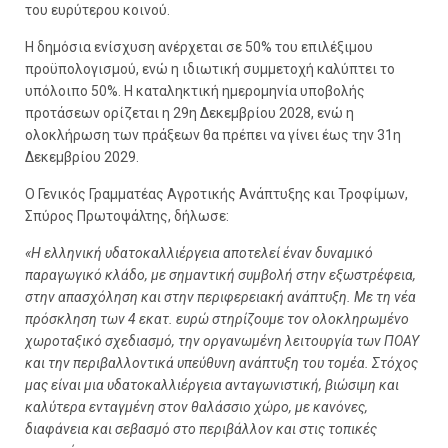
του ευρύτερου κοινού.
Η δημόσια ενίσχυση ανέρχεται σε 50% του επιλέξιμου
προϋπολογισμού, ενώ η ιδιωτική συμμετοχή καλύπτει το
υπόλοιπο 50%. Η καταληκτική ημερομηνία υποβολής
προτάσεων ορίζεται η 29η Δεκεμβρίου 2028, ενώ η
ολοκλήρωση των πράξεων θα πρέπει να γίνει έως την 31η
Δεκεμβρίου 2029.
Ο Γενικός Γραμματέας Αγροτικής Ανάπτυξης και Τροφίμων,
Σπύρος Πρωτοψάλτης, δήλωσε:
«Η ελληνική υδατοκαλλιέργεια αποτελεί έναν δυναμικό
παραγωγικό κλάδο, με σημαντική συμβολή στην εξωστρέφεια,
στην απασχόληση και στην περιφερειακή ανάπτυξη. Με τη νέα
πρόσκληση των 4 εκατ. ευρώ στηρίζουμε τον ολοκληρωμένο
χωροταξικό σχεδιασμό, την οργανωμένη λειτουργία των ΠΟΑΥ
και την περιβαλλοντικά υπεύθυνη ανάπτυξη του τομέα. Στόχος
μας είναι μια υδατοκαλλιέργεια ανταγωνιστική, βιώσιμη και
καλύτερα ενταγμένη στον θαλάσσιο χώρο, με κανόνες,
διαφάνεια και σεβασμό στο περιβάλλον και στις τοπικές