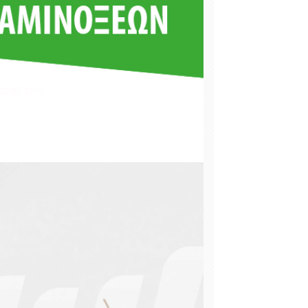
120
344 %
30
131 %
45
61 %
30
50 %
100
122 %
120
82 %
516
82 %
247
54 %
280
82 %