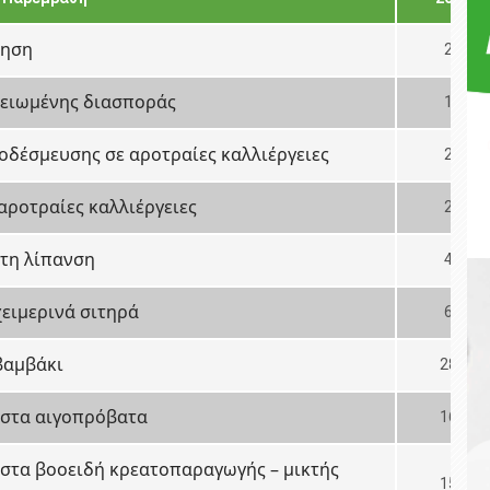
ίηση
27
μειωμένης διασποράς
13
οδέσμευσης σε αροτραίες καλλιέργειες
28
αροτραίες καλλιέργειες
20
 τη λίπανση
45
χειμερινά σιτηρά
66
βαμβάκι
283
 στα αιγοπρόβατα
160
 στα βοοειδή κρεατοπαραγωγής – μικτής
154