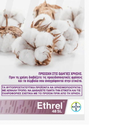
347
83 %