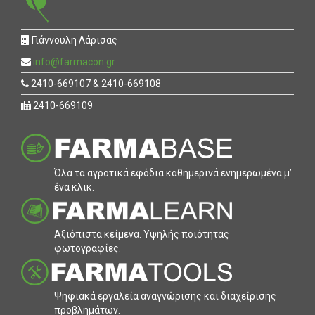
Γιάννουλη Λάρισας
info@farmacon.gr
2410-669107 & 2410-669108
2410-669109
Όλα τα αγροτικά εφόδια καθηµερινά ενηµερωµένα µ’
ένα κλικ.
Αξιόπιστα κείµενα. Υψηλής ποιότητας
φωτογραφίες.
Ψηφιακά εργαλεία αναγνώρισης και διαχείρισης
προβληµάτων.