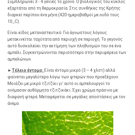
Συμπληρώνει 3 - 4 γενιές το χρόνο. Ο βιολογικός του κύκλος
εξαρτάται από τη θερμοκρασία. Στις συνθήκες της Κρήτης
διαρκεί περίπου ένα μήνα (420 ημεροβαθμοί με ουδό τους
10_C).
Είναι είδος μεταναστευτικό. Για άγνωστους λόγους
μετακινείται ταχύτατα από περιοχή σε περιοχή. Το γεγονός
αυτό δυσκολεύει την εκτίμηση των πληθυσμών του σε ένα
αμπέλι. Συγκεντρώνονται περισσότερο στην περιφέρεια των
αμπελώνων.
►
Τέλειο έντομο:
Είναι έντομο μικρό (3 – 4 χλστ) αλλά
φαίνεται μεγαλύτερο λόγω των φτερών που προεξέχουν.
Μοιάζει με μικρό τζιτζίκι γι’ αυτό οι αμπελουργοί το
ονόμασαν αυθόρμητα τζιτζικάκι. Έχει χρώμα πράσινο με
διαφανή φτερά. Μεταφέρεται σε μεγάλες αποστάσεις με τον
άνεμο.