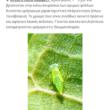
►
Ατελή στάδια (νύμφες) :
έχουν μήκος 1 – 3 χιλ. και
βρίσκονται στην κάτω επιφάνεια των ώριμων φύλλων.
Κινούνται γρήγορα με χαρακτηριστική πλάγια κίνηση (όπως
τα καβούρια). Το χρώμα τους είναι συνήθως ανοικτό πράσινο
και αφήνουν λευκές εκδύσεις. Γίνονται εύκολα αντιληπτά και
καταμετρούνται γρήγορα στις δειγματοληψίες.