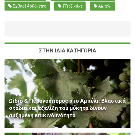
Εχθροί Ασθένειες
Τζιτζικάκι
Αμπέλι
ΣΤΗΝ ΙΔΙΑ ΚΑΤΗΓΟΡΙΑ
Ωίδιο & Περονόσπορος στο Αμπέλι: Βλαστικά
στάδια και εξέλιξη του μύκητα δίνουν
αυξημένη επικινδυνότητα