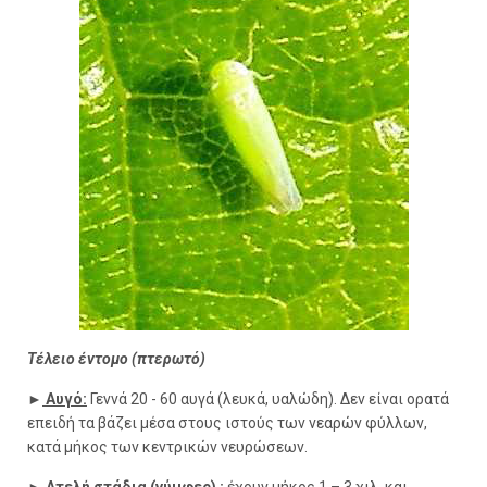
Τέλειο έντομο (πτερωτό)
►
Αυγό:
Γεννά 20 - 60 αυγά (λευκά, υαλώδη). Δεν είναι ορατά
επειδή τα βάζει μέσα στους ιστούς των νεαρών φύλλων,
κατά μήκος των κεντρικών νευρώσεων.