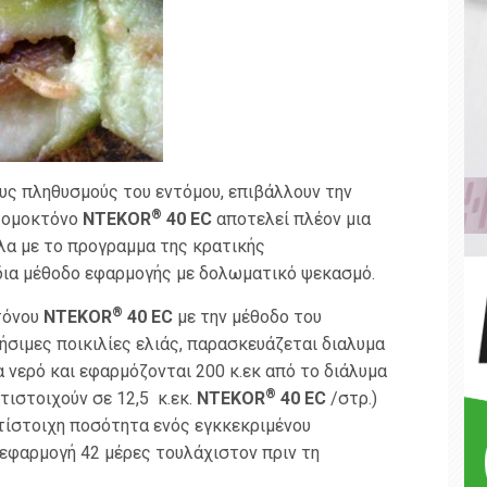
υς πληθυσμούς του εντόμου, επιβάλλουν την
®
ντομοκτόνο
NTEKOR
40
EC
αποτελεί πλέον μια
λα με το προγραμμα της κρατικής
δια μέθοδο εφαρμογής με δολωματικό ψεκασμό.
®
τόνου
NTEKOR
40
EC
με την μέθοδο του
σιμες ποικιλίες ελιάς, παρασκευάζεται διαλυμα
α νερό και εφαρμόζονται 200 κ.εκ από το διάλυμα
®
τιστοιχούν σε 12,5 κ.εκ.
NTEKOR
40
EC
/στρ.)
τίστοιχη ποσότητα ενός εγκκεκριμένου
 εφαρμογή 42 μέρες τουλάχιστον πριν τη