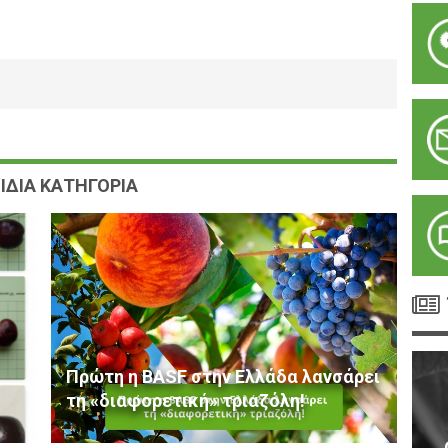
ΙΔΙΑ ΚΑΤΗΓΟΡΙΑ
Πρώτη η BASF στην Ελλάδα λανσάρει
τη «διαφορετική» τριαζόλη!