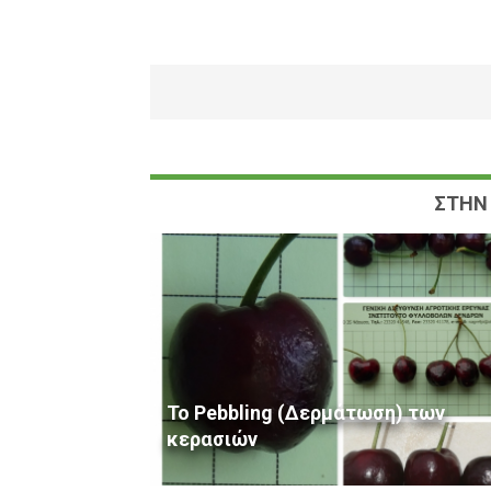
ΣΤΗΝ 
Το Pebbling (Δερμάτωση) των
κερασιών