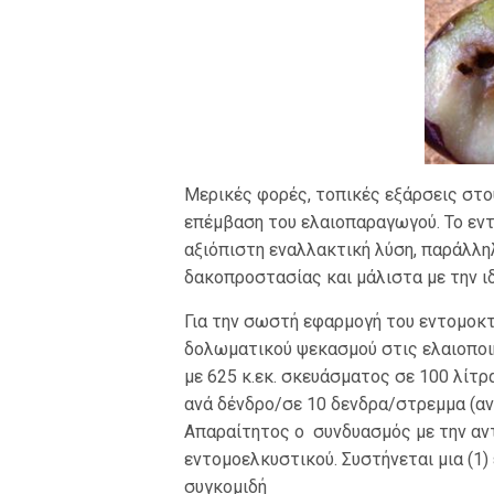
Μερικές φορές, τοπικές εξάρσεις στο
επέμβαση του ελαιοπαραγωγού. Το ε
αξιόπιστη εναλλακτική λύση, παράλλη
δακοπροστασίας και μάλιστα με την ι
Για την σωστή εφαρμογή του εντομοκ
δολωματικού ψεκασμού στις ελαιοποιή
με 625 κ.εκ. σκευάσματος σε 100 λίτρ
ανά δένδρο/σε 10 δενδρα/στρεμμα (αν
Απαραίτητος ο συνδυασμός με την αν
εντομοελκυστικού. Συστήνεται μια (1)
συγκομιδή