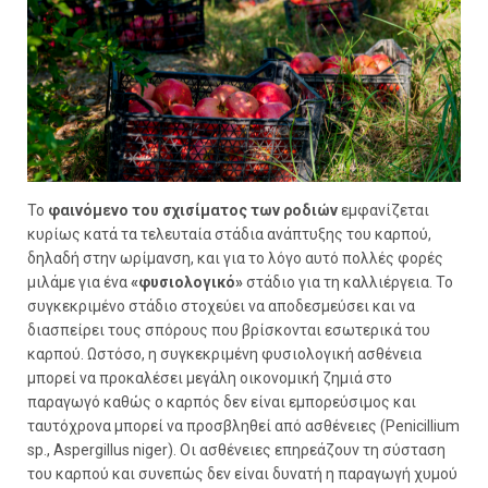
Το
φαινόμενο του σχισίματος των ροδιών
εμφανίζεται
κυρίως κατά τα τελευταία στάδια ανάπτυξης του καρπού,
δηλαδή στην ωρίμανση, και για το λόγο αυτό πολλές φορές
μιλάμε για ένα
«φυσιολογικό»
στάδιο για τη καλλιέργεια. Το
συγκεκριμένο στάδιο στοχεύει να αποδεσμεύσει και να
διασπείρει τους σπόρους που βρίσκονται εσωτερικά του
καρπού. Ωστόσο, η συγκεκριμένη φυσιολογική ασθένεια
μπορεί να προκαλέσει μεγάλη οικονομική ζημιά στο
παραγωγό καθώς ο καρπός δεν είναι εμπορεύσιμος και
ταυτόχρονα μπορεί να προσβληθεί από ασθένειες (Penicillium
sp., Aspergillus niger). Οι ασθένειες επηρεάζουν τη σύσταση
του καρπού και συνεπώς δεν είναι δυνατή η παραγωγή χυμού