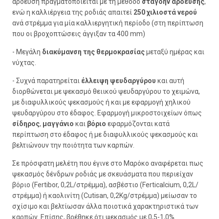
άρδευση πραγματοποιείται με τη μέθοδο
στάγδην άρδευσης
,
ενώ η καλλιέργεια της ροδιάς απαιτεί
250 χιλιοστά νερού
ανά στρέμμα για μία καλλιεργητική περίοδο (στη περίπτωση
που οι βροχοπτώσεις άγγιξαν τα 400 mm)
- Μεγάλη
διακύμανση της θερμοκρασίας
μεταξύ ημέρας και
νύχτας.
- Συχνά παρατηρείται
έλλειψη ψευδαργύρου
και αυτή
διορθώνεται με ψεκασμό θειικού ψευδαργύρου το χειμώνα,
με διαφυλλικούς ψεκασμούς ή και με εφαρμογή χηλικού
ψευδαργύρου στο έδαφος. Εφαρμογή μικροστοιχείων όπως
σίδηρος
,
μαγγάνιο
και
βόριο
εφαρμόζονται κατά
περίπτωση στο έδαφος ή με διαφυλλικούς ψεκασμούς και
βελτιώνουν την ποιότητα των καρπών.
Σε πρόσφατη μελέτη που έγινε στο Μαρόκο αναφέρεται πως
ψεκασμός δένδρων ροδιάς με σκευάσματα που περιείχαν
βόριο (Fertibor, 0,2L/στρέμμα), ασβέστιο (Ferticalcium, 0,2L/
στρέμμα) ή καολινίτη (Cutisan, 0,2Kg/στρέμμα) μείωσαν το
σχίσιμο και βελτίωσαν άλλα ποιοτικά χαρακτηριστικά των
καρπών. Επίσης, βρέθηκε ότι ψεκασμός με 0,5-1,0%