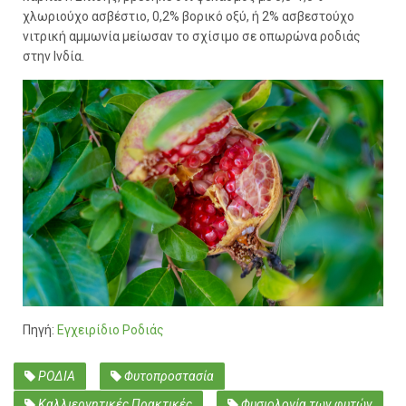
χλωριούχο ασβέστιο, 0,2% βορικό οξύ, ή 2% ασβεστούχο
νιτρική αμμωνία μείωσαν το σχίσιμο σε οπωρώνα ροδιάς
στην Ινδία.
Πηγή:
Εγχειρίδιο Ροδιάς
ΡΟΔΙΑ
Φυτοπροστασία
Καλλιεργητικές Πρακτικές
Φυσιολογία των φυτών