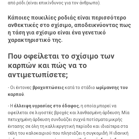
από ρόδι (είναι επικίνδυνος για τον άνθρωπο).
Κάποιες ποικιλίες ροδιάς είναι περισσότερο
ανθεκτικές στο σχίσιμο, αποδεικνύοντας πως
η τάση για σχίσιμο είναι ένα γενετικό
χαρακτηριστικό της.
Που οφείλεται το σχίσιμο των
καρπών και πώς να το
αντιμετωπίσετε;
- Οι έντονες
βροχοπτώσεις
κατά το στάδιο
ωρίμανσης του
καρπού
.
- Η
έλλειψη υγρασίας στο έδαφος
, η οποία μπορεί να
οφείλεται σε λιγοστές βροχές και λανθασμένη άρδευση. Μία
πετυχημένη άρδευση συνδυάζει συχνά ποτίσματα μικρής
έντασης σε όλη τη καλλιεργητική περίοδο και ιδιαίτερα στα
τέλη του καλοκαιριού που πλησιάζει η συγκομιδή. Η ιδανική