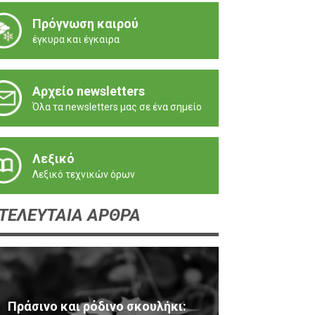
Πρόγνωση καιρού
έγκυρα και έγκαιρα
Αρχείο newsletters
Όλα τα newsletters μας σε ένα σημείο
Λεξικό
Λεξικό τεχνικών όρων
ΤΕΛΕΥΤΑΙΑ ΑΡΘΡΑ
Πράσινο και ρόδινο σκουλήκι: