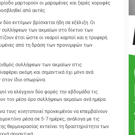
ρίοδο μαρτυρούν οι μαραμένες και ξερές κορυφές
οσβληθεί από αυτές.
 δύο εντόμων βρίσκεται ήδη σε εξέλιξη. Οι
ν συλλήψεων των ακμαίων στο δίκτυο των
ίζουν έτσι ώστε οι νεαροί καρποί και η τρυφερή
ευμένες από τη δράση των προνυμφών των
 αριθμός συλλήψεων των ακμαίων στις
διαφέρει ακόμη και σημαντικά όχι μόνο ανά
ν στον ίδιο οπωρώνα.
γοί να ελέγχουν δύο φορές την εβδομάδα τις
ουν τον μέσο όρο συλλήψεων ακμαίων ανά ημέρα.
να τους κινητοποιεί προκειμένου να επεμβαίνουν
ομοκτόνο μέσα σε 5-7 ημέρες, ανάλογα με τις
της θερμοκρασίας εντείνει τη δραστηριότητα των
υχνά σημαντικά.