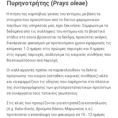
Πυρηνοτρήτης (
Prays oleae
)
Η πτήση της καρπόβιας γενεάς του εντόμου, με βάση τα
στοιχεία που προκύπτουν από το δίκτυο φερομονικών
παγίδων της υπηρεσίας μας, έχει ξεκινήσει. Σύμφωνα με τα
δεδομένα από τις συλλήψεις του εντόμου και το βλαστικό
στάδιο στο οποίο βρίσκονται τα δένδρα, προκύπτει ανάγκη
διενέργειας ψεκασμού με προτεινόμενο χρόνο εφαρμογής τις
επόμενες 1-2 ημέρες στις πρώιμες περιοχές και 4 ημέρες
στις όψιμες περιοχές, ανάλογα με τις καιρικές συνθήκες που
θα επικρατήσουν ανά περιοχή.
Οι καλλιεργητές πρέπει να παρακολουθούν τα δελτία
πρόγνωσης του καιρού (ασταθείς καιρικές συνθήκες) αλλά
και να εφαρμόζουν τις οδηγίες που παρέχονται στα πλαίσια
της συνταγογράφησης των φυτοπροστατευτικών προϊόντων
σε συνεργασία τους τοπικούς γεωπόνους.
Στις ελιές που προορίζονται για επιτραπέζια κατανάλωση
(π.χ. Χαλκιδικής, θρούμπα Θάσου, Μαρωνείας κ.α.)
προτείνεται η επανάληψη του ψεκασμού σε 10 - 12 ημέρες