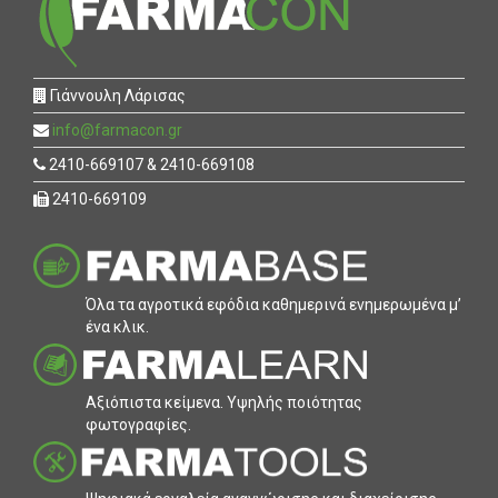
Γιάννουλη Λάρισας
info@farmacon.gr
2410-669107 & 2410-669108
2410-669109
Όλα τα αγροτικά εφόδια καθηµερινά ενηµερωµένα µ’
ένα κλικ.
Αξιόπιστα κείµενα. Υψηλής ποιότητας
φωτογραφίες.