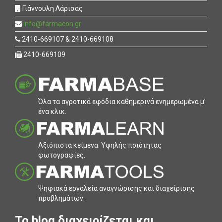
Γιάννουλη Λάρισας
info@farmacon.gr
2410-669107 & 2410-669108
2410-669109
Όλα τα αγροτικά εφόδια καθηµερινά ενηµερωµένα µ’
ένα κλικ.
Αξιόπιστα κείµενα. Υψηλής ποιότητας
φωτογραφίες.
Ψηφιακά εργαλεία αναγνώρισης και διαχείρισης
προβληµάτων.
To blog διαχειρίζεται και