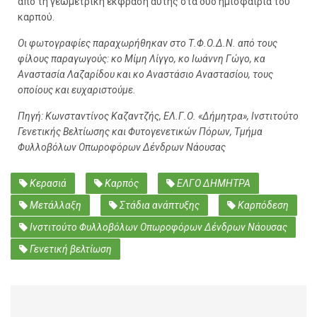
από τη γεωμετρική έκφραση αυτής στα δύο ημισφαίρια του
καρπού.
Οι φωτογραφίες παραχωρήθηκαν στο Τ.Φ.Ο.Δ.Ν. από τους
φίλους παραγωγούς: κο Μίμη Λίγγο, κο Ιωάννη Γώγο, κα
Αναστασία Λαζαρίδου και κο Αναστάσιο Αναστασίου, τους
οποίους και ευχαριστούμε.
Πηγή: Κωνσταντίνος Καζαντζής, ΕΛ.Γ.Ο. «Δήμητρα», Ινστιτούτο
Γενετικής Βελτίωσης και Φυτογενετικών Πόρων, Τμήμα
Φυλλοβόλων Οπωροφόρων Δένδρων Νάουσας
Κερασιά
Καρπός
ΕΛΓΟ ΔΗΜΗΤΡΑ
Μετάλλαξη
Στάδια ανάπτυξης
Καρπόδεση
Ινστιτούτο Φυλλοβόλων Οπωροφόρων Δένδρων Νάουσας
Γενετική βελτίωση