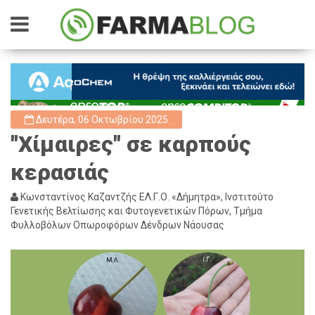
Δευτέρα, 06 Οκτωβρίου 2025
"Χίμαιρες" σε καρπούς
κερασιάς
Κωνσταντίνος Καζαντζής ΕΛ.Γ.Ο. «Δήμητρα», Ινστιτούτο
Γενετικής Βελτίωσης και Φυτογενετικών Πόρων, Τμήμα
Φυλλοβόλων Οπωροφόρων Δένδρων Νάουσας