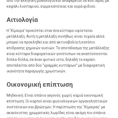
από την ελληνική μυθολογία και αναφέρεται σε ένα τέρας με
κεφάλι λιονταριού, σώμα κατσίκας και ουρά φιδιού.
Αιτιολογία
Η ‘Χίμαιρα’ προκύπτει όταν ένα κύτταρο υφίσταται
μετάλλαξη. Αυτή η μετάλλαξη συνήθως είναι τυχαία αλλά
μπορεί να προκληθεί και από ακτινοβολία ή κατόπιν
επίδρασης χημικών ουσιών. Το αποτέλεσμα της μετάλλαξης
είναι κύτταρα διαφορετικών γονότυπων να αναπτύσσονται
δίπλα-δίπλα, σε έναν φυτικό ιστό, δηλαδή το κεράσι
αποτελείται από δύο “γραμμές κυττάρων” με διαφορετική
ικανότητα παραγωγής χρωστικών.
Οικονομική επίπτωση
Μηδενική. Είναι σπάνιο γεγονός χωρίς καμιά οικονομική
επίπτωση. Οι καρποί είναι φυσιολογικών οργανοληπτικών
συστατικών και βρώσιμοι. Η περίπτωση της ‘Χίμαιρας’ με
ακανόνιστες χρωματικές λωρίδες είναι ακόμη πιο σπάνια