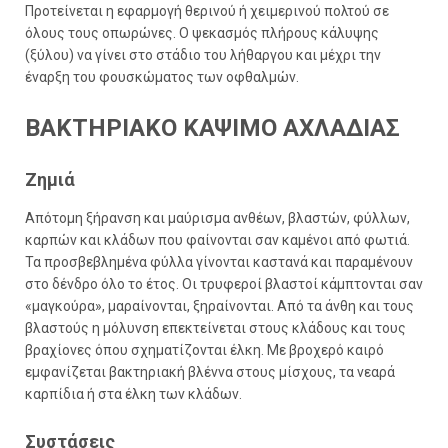
Προτείνεται η εφαρμογή θερινού ή χειμερινού πολτού σε
όλους τους οπωρώνες. Ο ψεκασμός πλήρους κάλυψης
(ξύλου) να γίνει στο στάδιο του λήθαργου και μέχρι την
έναρξη του φουσκώματος των οφθαλμών.
ΒΑΚΤΗΡΙΑΚΟ ΚΑΨΙΜΟ ΑΧΛΑΔΙΑΣ
Ζημιά
Απότομη ξήρανση και μαύρισμα ανθέων, βλαστών, φύλλων,
καρπών και κλάδων που φαίνονται σαν καμένοι από φωτιά.
Τα προσβεβλημένα φύλλα γίνονται καστανά και παραμένουν
στο δένδρο όλο το έτος. Οι τρυφεροί βλαστοί κάμπτονται σαν
«μαγκούρα», μαραίνονται, ξηραίνονται. Από τα άνθη και τους
βλαστούς η μόλυνση επεκτείνεται στους κλάδους και τους
βραχίονες όπου σχηματίζονται έλκη. Με βροχερό καιρό
εμφανίζεται βακτηριακή βλέννα στους μίσχους, τα νεαρά
καρπίδια ή στα έλκη των κλάδων.
Συστάσεις