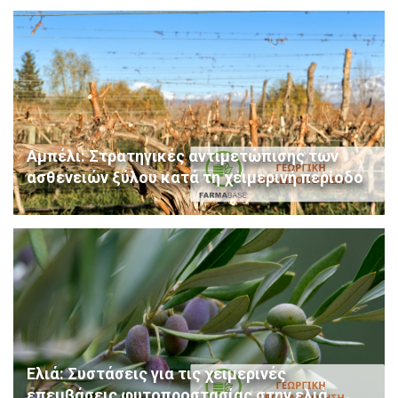
Αμπέλι: Στρατηγικές αντιμετώπισης των
ασθενειών ξύλου κατά τη χειμερινή περίοδο
Ελιά: Συστάσεις για τις χειμερινές
επεμβάσεις φυτοπροστασίας στην ελιά