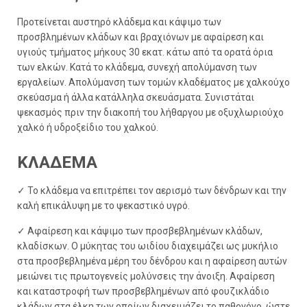
Προτείνεται αυστηρό κλάδεμα και κάψιμο των
προσβλημένων κλάδων και βραχιόνων με αφαίρεση και
υγιούς τμήματος μήκους 30 εκατ. κάτω από τα ορατά όρια
των ελκών. Κατά το κλάδεμα, συνεχή απολύμανση των
εργαλείων. Απολύμανση των τομών κλαδέματος με χαλκούχο
σκεύασμα ή άλλα κατάλληλα σκευάσματα. Συνιστάται
ψεκασμός πριν την διακοπή του λήθαργου με οξυχλωριούχο
χαλκό ή υδροξείδιο του χαλκού.
ΚΛΑΔΕΜΑ
✓ Το κλάδεμα να επιτρέπει τον αερισμό των δένδρων και την
καλή επικάλυψη με το ψεκαστικό υγρό.
✓ Αφαίρεση και κάψιμο των προσβεβλημένων κλάδων,
κλαδίσκων. Ο μύκητας του ωιδίου διαχειμάζει ως μυκήλιο
στα προσβεβλημένα μέρη του δένδρου και η αφαίρεση αυτών
μειώνει τις πρωτογενείς μολύνσεις την άνοιξη. Αφαίρεση
και καταστροφή των προσβεβλημένων από φουζικλάδιο
κλάδων στα έλκη των οποίων διαχειμάζει το παθογόνο, ώστε