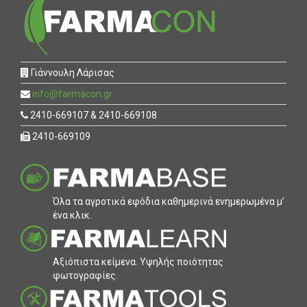
Γιάννουλη Λάρισας
info@farmacon.gr
2410-669107 & 2410-669108
2410-669109
Όλα τα αγροτικά εφόδια καθηµερινά ενηµερωµένα µ’
ένα κλικ.
Αξιόπιστα κείµενα. Υψηλής ποιότητας
φωτογραφίες.