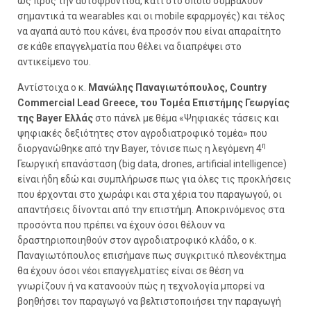
ως προς την αυτοφροντίδα, κάτι στο οποίο συμβάλουν
σημαντικά τα wearables και οι mobile εφαρμογές) και τέλος
να αγαπά αυτό που κάνει, ένα προσόν που είναι απαραίτητο
σε κάθε επαγγελματία που θέλει να διαπρέψει στο
αντικείμενο του.
Αντίστοιχα ο κ.
Μανώλης Παναγιωτόπουλος, Country
Commercial Lead Greece, του Τομέα Επιστήμης Γεωργίας
της Bayer Ελλάς
στο πάνελ με θέμα «Ψηφιακές τάσεις και
ψηφιακές δεξιότητες στον αγροδιατροφικό τομέα» που
η
διοργανώθηκε από την Bayer, τόνισε πως η λεγόμενη 4
Γεωργική επανάσταση (big data, drones, artificial intelligence)
είναι ήδη εδώ και συμπλήρωσε πως για όλες τις προκλήσεις
που έρχονται στο χωράφι και στα χέρια του παραγωγού, οι
απαντήσεις δίνονται από την επιστήμη. Αποκρινόμενος στα
προσόντα που πρέπει να έχουν όσοι θέλουν να
δραστηριοποιηθούν στον αγροδιατροφικό κλάδο, ο κ.
Παναγιωτόπουλος επισήμανε πως συγκριτικό πλεονέκτημα
θα έχουν όσοι νέοι επαγγελματίες είναι σε θέση να
γνωρίζουν ή να κατανοούν πώς η τεχνολογία μπορεί να
βοηθήσει τον παραγωγό να βελτιστοποιήσει την παραγωγή