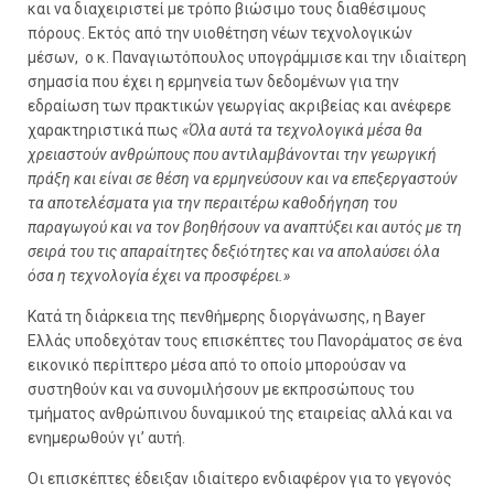
και να διαχειριστεί με τρόπο βιώσιμο τους διαθέσιμους
πόρους. Εκτός από την υιοθέτηση νέων τεχνολογικών
μέσων, ο κ. Παναγιωτόπουλος υπογράμμισε και την ιδιαίτερη
σημασία που έχει η ερμηνεία των δεδομένων για την
εδραίωση των πρακτικών γεωργίας ακριβείας και ανέφερε
χαρακτηριστικά πως
«Όλα αυτά τα τεχνολογικά μέσα θα
χρειαστούν ανθρώπους που αντιλαμβάνονται την γεωργική
πράξη και είναι σε θέση να ερμηνεύσουν και να επεξεργαστούν
τα αποτελέσματα για την περαιτέρω καθοδήγηση του
παραγωγού και να τον βοηθήσουν να αναπτύξει και αυτός με τη
σειρά του τις απαραίτητες δεξιότητες και να απολαύσει όλα
όσα η τεχνολογία έχει να προσφέρει.»
Κατά τη διάρκεια της πενθήμερης διοργάνωσης, η Bayer
Ελλάς υποδεχόταν τους επισκέπτες του Πανοράματος σε ένα
εικονικό περίπτερο μέσα από το οποίο μπορούσαν να
συστηθούν και να συνομιλήσουν με εκπροσώπους του
τμήματος ανθρώπινου δυναμικού της εταιρείας αλλά και να
ενημερωθούν γι’ αυτή.
Οι επισκέπτες έδειξαν ιδιαίτερο ενδιαφέρον για το γεγονός