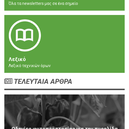
Όλα τα newsletters μας σε ένα σημείο
Λεξικό
Λεξικό τεχνικών όρων
ΤΕΛΕΥΤΑΙΑ ΑΡΘΡΑ
Οδηγίες φυτοπροστασίας για την πυραλίδα