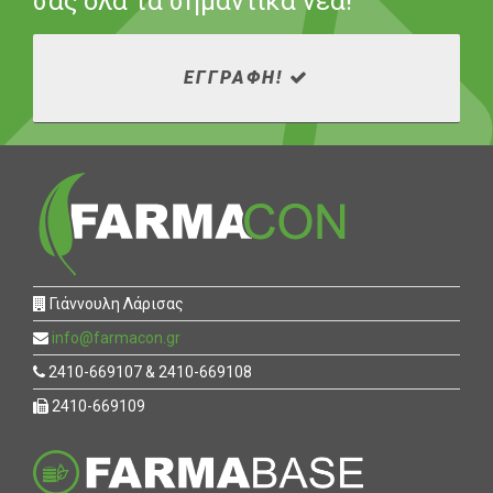
σας όλα τα σημαντικά νέα!
ΕΓΓΡΑΦΗ!
Γιάννουλη Λάρισας
info@farmacon.gr
2410-669107 & 2410-669108
2410-669109