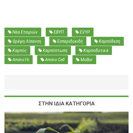
Νέα Εταιριών
ΕΒΥΠ
EVYP
Θρέψη Λίπανση
Εσπεριδοειδή
Καρπόδεση
Καρπός
Καρπόπτωση
Καρποδοτικά
Amino16
Amino Cell
MoBor
ΣΤΗΝ ΙΔΙΑ ΚΑΤΗΓΟΡΙΑ