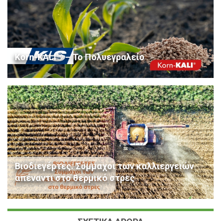
Korn-KALI® – Το Πολυεγραλείο
Βιοδιεγέρτες: Σύμμαχοι των καλλιεργειών
απέναντι στο θερμικό στρες