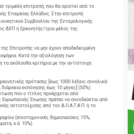
ό τριμελή επιτροπή, που θα οριστεί από το
κής Εταιρείας Ελλάδος. Στην επιτροπή
ιοικητικού Συμβουλίου της Εντομολογικής
ος ΔΕΠ ή Ερευνητής/τρια μέλος της
 της Επιτροπής να μην έχουν αποδεδειγμένη
ποψήφια. Κατά την αξιολόγηση των
 τα ακόλουθα κριτήρια με την αντίστοιχη
ρευνητικής πρότασης [έως 1000 λέξεις συνολικά
, διάρκεια εκπόνησης έως 10 μήνες] (50%)
πτωση που ο τίτλος προέρχεται από
ς Ευρωπαϊκής Ένωσης πρέπει να συνοδεύεται από
κής αντιστοίχισης από τον Δ.Ο.Α.Τ.Α.Π. ή το
ηφίου (επιστημονικές δημοσιεύσεις 15%,
ατα, κ.ά. 10%)