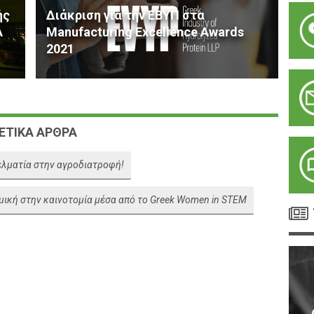
ής
Διάκριση για την ΕΒΥΠ στα
A
Manufacturing Excellence Awards
2021
ΕΤΙΚΑ ΑΡΘΡΑ
ελματία στην αγροδιατροφή!
αμική στην καινοτομία μέσα από το Greek Women in STEM