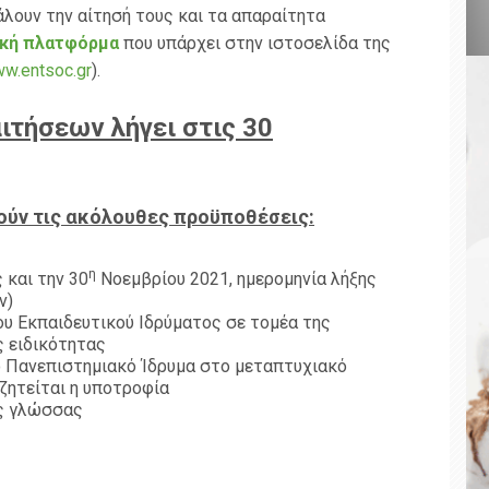
άλουν την αίτησή τους και τα απαραίτητα
ική πλατφόρμα
που υπάρχει στην ιστοσελίδα της
w.entsoc.gr
).
ιτήσεων λήγει στις
30
ούν τις ακόλουθες προϋποθέσεις:
η
 και την 30
Νοεμβρίου 2021, ημερομηνία λήξης
ν)
ου Εκπαιδευτικού Ιδρύματος σε τομέα της
 ειδικότητας
ο Πανεπιστημιακό Ίδρυμα στο μεταπτυχιακό
ζητείται η υποτροφία
ής γλώσσας