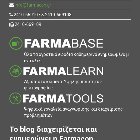
info@farmacon.gr
2410-669107 & 2410-669108
2410-669109
Όλα τα αγροτικά εφόδια καθηµερινά ενηµερωµένα µ’
ένα κλικ.
Αξιόπιστα κείµενα. Υψηλής ποιότητας
φωτογραφίες.
Ψηφιακά εργαλεία αναγνώρισης και διαχείρισης
προβληµάτων.
To blog διαχειρίζεται και
ενημερώνει η Farmacon