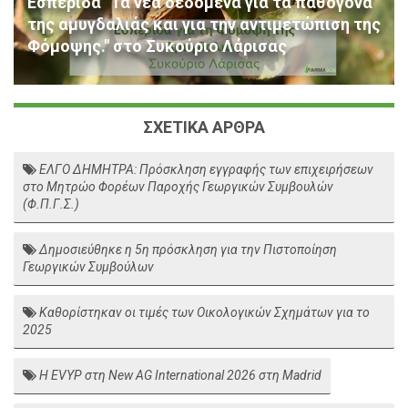
Εσπερίδα "Τα νέα δεδομένα για τα παθογόνα
της αμυγδαλιάς και για την αντιμετώπιση της
Φόμοψης." στο Συκούριο Λάρισας
ΣΧΕΤΙΚΑ ΑΡΘΡΑ
ΕΛΓΟ ΔΗΜΗΤΡΑ: Πρόσκληση εγγραφής των επιχειρήσεων
στο Μητρώο Φορέων Παροχής Γεωργικών Συμβουλών
(Φ.Π.Γ.Σ.)
Δημοσιεύθηκε η 5η πρόσκληση για την Πιστοποίηση
Γεωργικών Συμβούλων
Καθορίστηκαν οι τιμές των Οικολογικών Σχημάτων για το
2025
Η EVYP στη New AG International 2026 στη Madrid