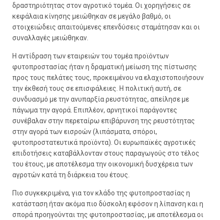
δραστηριότητας στον αγροτικό τομέα. Οι χορηγήσεις σε
κεφάλαια κίνησης μειώθηκαν σε μεγάλο βαθμό, οι
στοιχειώδεις απαιτούμενες επενδύσεις σταμάτησαν και οι
συναλλαγές μειώθηκαν.
Η αντίδραση των εταιρειών του τομέα προϊόντων
φυτοπροστασίας ήταν η δραματική μείωση της πίστωσης
προς τους πελάτες τους, προκειμένου να ελαχιστοποιήσουν
την έκθεσή τους σε επισφάλειες. Η πολιτική αυτή, σε
συνδυασμό με την ανυπαρξία ρευστότητας, απείλησε με
πάγωμα την αγορά. Επιπλέον, αρνητικοί παράγοντες
συνέβαλαν στην περεταίρω επιβάρυνση της ρευστότητας
στην αγορά των εισροών (λιπάσματα, σπόροι,
φυτοπροστατευτικά προϊόντα). Οι ευρωπαϊκές αγροτικές
επιδοτήσεις καταβάλλονταν στους παραγωγούς στο τέλος
του έτους, με αποτέλεσμα την οικονομική δυσχέρεια των
αγροτών κατά τη διάρκεια του έτους.
Πιο συγκεκριμένα, για τον κλάδο της φυτοπροστασίας η
κατάσταση ήταν ακόμα πιο δύσκολη εφόσον η λίπανση και η
σπορά προηγούνται της φυτοπροστασίας, με αποτέλεσμα οι