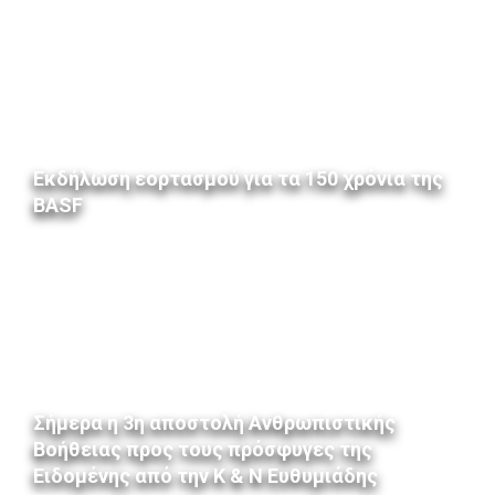
Εκδήλωση εορτασμού για τα 150 χρόνια της
BASF
Σήμερα η 3η αποστολή Ανθρωπιστικής
Βοήθειας προς τους πρόσφυγες της
Ειδομένης από την Κ & Ν Ευθυμιάδης