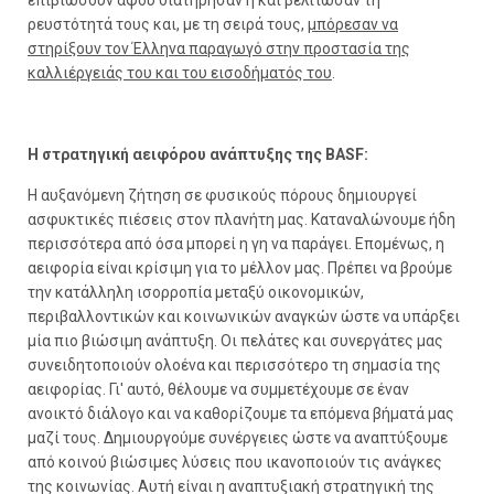
ρευστότητά τους και, με τη σειρά τους,
μπόρεσαν να
στηρίξουν τον Έλληνα παραγωγό στην προστασία της
καλλιέργειάς του και του εισοδήματός του
.
Η στρατηγική αειφόρου ανάπτυξης της BASF:
Η αυξανόμενη ζήτηση σε φυσικούς πόρους δημιουργεί
ασφυκτικές πιέσεις στον πλανήτη μας. Καταναλώνουμε ήδη
περισσότερα από όσα μπορεί η γη να παράγει. Επομένως, η
αειφορία είναι κρίσιμη για το μέλλον μας. Πρέπει να βρούμε
την κατάλληλη ισορροπία μεταξύ οικονομικών,
περιβαλλοντικών και κοινωνικών αναγκών ώστε να υπάρξει
μία πιο βιώσιμη ανάπτυξη. Οι πελάτες και συνεργάτες μας
συνειδητοποιούν ολοένα και περισσότερο τη σημασία της
αειφορίας. Γι' αυτό, θέλουμε να συμμετέχουμε σε έναν
ανοικτό διάλογο και να καθορίζουμε τα επόμενα βήματά μας
μαζί τους. Δημιουργούμε συνέργειες ώστε να αναπτύξουμε
από κοινού βιώσιμες λύσεις που ικανοποιούν τις ανάγκες
της κοινωνίας. Αυτή είναι η αναπτυξιακή στρατηγική της