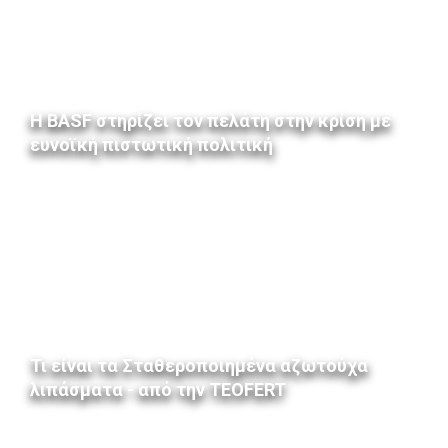
Η BASF στηρίζει τον πελάτη στην κρίση με
ευνοϊκή πιστωτική πολιτική
Τι είναι τα Σταθεροποιημένα αζωτούχα
λιπάσματα - από την TEOFERT