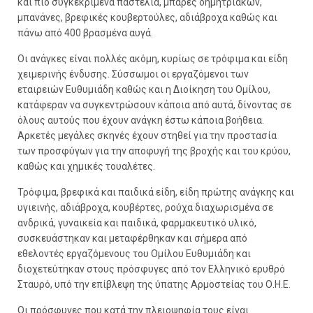
και πιο συγκεκριμένα παστέλια, μπάρες δημητριακών,
μπανάνες, βρεφικές κουβερτούλες, αδιάβροχα καθώς και
πάνω από 400 βρασμένα αυγά.
Οι ανάγκες είναι πολλές ακόμη, κυρίως σε τρόφιμα και είδη
χειμερινής ένδυσης. Σύσσωμοι οι εργαζόμενοι των
εταιρειών Ευθυμιάδη καθώς και η Διοίκηση του Ομίλου,
κατάφεραν να συγκεντρώσουν κάποια από αυτά, δίνοντας σε
όλους αυτούς που έχουν ανάγκη έστω κάποια βοήθεια.
Αρκετές μεγάλες σκηνές έχουν στηθεί για την προστασία
των προσφύγων για την αποφυγή της βροχής και του κρύου,
καθώς και χημικές τουαλέτες.
Τρόφιμα, βρεφικά και παιδικά είδη, είδη πρώτης ανάγκης και
υγιεινής, αδιάβροχα, κουβέρτες, ρούχα διαχωρισμένα σε
ανδρικά, γυναικεία και παιδικά, φαρμακευτικό υλικό,
συσκευάστηκαν και μεταφέρθηκαν και σήμερα από
εθελοντές εργαζόμενους του Ομίλου Ευθυμιάδη και
διοχετεύτηκαν στους πρόσφυγες από τον Ελληνικό ερυθρό
Σταυρό, υπό την επίβλεψη της ύπατης Αρμοστείας του Ο.Η.Ε.
Οι πρόσφυγες που κατά την πλειοψηφία τους είναι