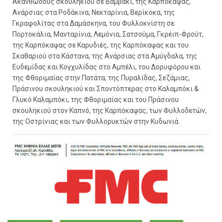
Ακανθώδους σκουληκιού σε Βαμβάκι, της Καρπόκαψας,
Ανάρσιας στα Ροδάκινα, Νεκταρίνια, Βερίκοκα, της
Γκραφολίτας στα Δαμάσκηνα, του Φυλλοκνίστη σε
Πορτοκάλια, Μανταρίνια, Λεμόνια, Σατσούμα, Γκρέιπ-Φρούτ,
της Καρπόκαψας σε Καρυδιές, της Καρπόκαψας και του
Σκαθαριού στα Κάστανα, της Ανάρσιας στα Αμύγδαλα, της
Ευδεμίδας και Κογχυλίδας στο Αμπέλι, του Δορυφόρου και
της Φθοριμαίας στην Πατάτα, της Πυραλίδας, Σεζάμιας,
Πράσινου σκουληκιού και Σποντόπτερας στο Καλαμπόκι &
Γλυκό Καλαμπόκι, της Φθοριμαίας και του Πράσινου
σκουληκιού στον Καπνό, της Καρπόκαψας, των Φυλλοδετών,
της Οστρίνιας και των Φυλλορυκτών στην Κυδωνιά.