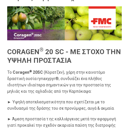
®
CORAGEN
20 SC - ΜΕ ΣΤΟΧΟ ΤΗΝ
ΥΨΗΛΗ ΠΡΟΣΤΑΣΙΑ
®
Το
Coragen
20SC
(Κόρατζεν), χάρη στην καινοτόμο
δραστική ουσία rynaxypyr®, συνδυάζει ένα πλήθος
ιδιοτήτων ιδιαίτερα σημαντικών για την προστασία της
μηλιάς και της αχλαδιάς από την Καρπόκαψα:
►
Υψηλή αποτελεσματικότητα που σχετίζεται με το
συνδυασμό της δράσης του σε προνύμφες, αυγά & ακμαία.
► Άμεση προστασία τ ης καλλιέργειας μετά την εφαρμογή
γιατί προκαλεί την σχεδόν ακαριαία παύση της διατροφής