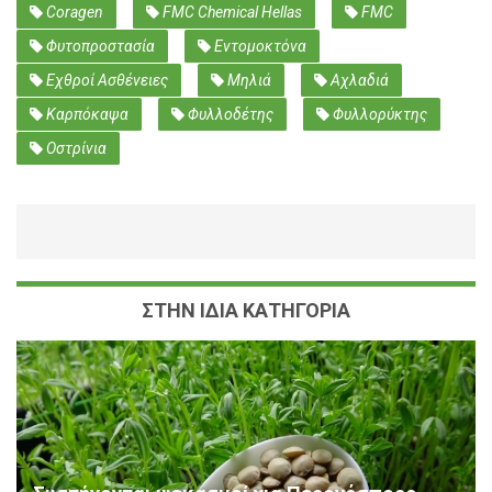
Coragen
FMC Chemical Hellas
FMC
Φυτοπροστασία
Εντομοκτόνα
Εχθροί Ασθένειες
Μηλιά
Αχλαδιά
Καρπόκαψα
Φυλλοδέτης
Φυλλορύκτης
Οστρίνια
ΣΤΗΝ ΙΔΙΑ ΚΑΤΗΓΟΡΙΑ