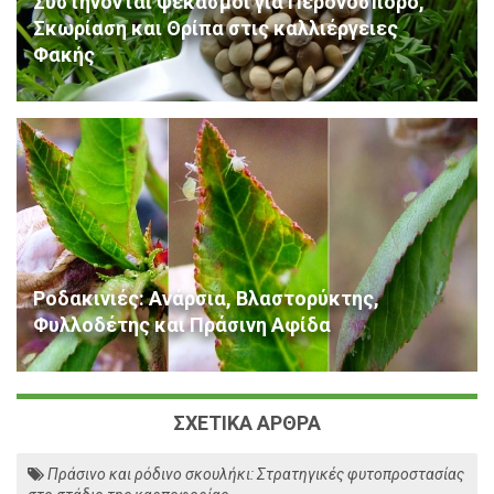
Συστήνονται ψεκασμοί για Περονόσπορο,
Σκωρίαση και Θρίπα στις καλλιέργειες
Φακής
Ροδακινιές: Ανάρσια, Βλαστορύκτης,
Φυλλοδέτης και Πράσινη Αφίδα
ΣΧΕΤΙΚΑ ΑΡΘΡΑ
Πράσινο και ρόδινο σκουλήκι: Στρατηγικές φυτοπροστασίας