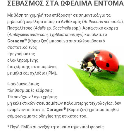
ΣΕΒΑΣΜOΣ ΣΤΑ ΩΦEΛΙΜΑ EΝΤΟΜΑ
Με βάση τη χαμηλή του επίδραση* σε σημαντικά για τα
μηλοειδή ωφέλιμα όπως τα Ανθόκορις (
Anthocoris nemoralis
),
Πασχαλίτσες (
Adalia sp
.
Coccinella
spp.), Αρπακτικά ακάρεα
(
Amblyseius andersoni, Typhlodromus pyri
) και άλλα, το
®
Coragen
(Κόρατζεν) μπορεί να αποτελέσει βασικό
συστατικό ενός
προγράμματος
ολοκληρωμένης
διαχείρισης σε οπωρώνες
με μήλα και αχλάδια (IPM).
Φαινόμενα όπως
πληθυσμιακές εξάρσεις
Τετρανύχων λόγω χρήσης
μη εκλεκτικών σκευασμάτων παλαιότερης τεχνολογίας, δεν
®
αναμένονται όταν το
Coragen
(Κόρατζεν) χρησιμοποιηθεί
σύμφωνα με τις οδηγίες της ετικέτας του.
* Πηγή: FMC και ανεξάρτητοι επιστημονικοί φορείς