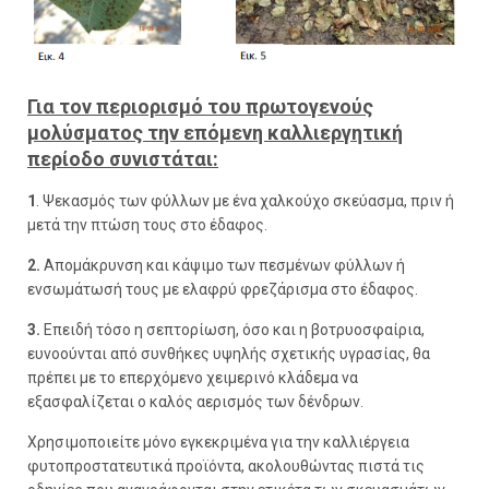
Για τον περιορισμό του πρωτογενούς
μολύσματος την επόμενη καλλιεργητική
περίοδο συνιστάται:
1
. Ψεκασμός των φύλλων με ένα χαλκούχο σκεύασμα, πριν ή
μετά την πτώση τους στο έδαφος.
2.
Απομάκρυνση και κάψιμο των πεσμένων φύλλων ή
ενσωμάτωσή τους με ελαφρύ φρεζάρισμα στο έδαφος.
3.
Επειδή τόσο η σεπτορίωση, όσο και η βοτρυοσφαίρια,
ευνοούνται από συνθήκες υψηλής σχετικής υγρασίας, θα
πρέπει με το επερχόμενο χειμερινό κλάδεμα να
εξασφαλίζεται ο καλός αερισμός των δένδρων.
Χρησιμοποιείτε μόνο εγκεκριμένα για την καλλιέργεια
φυτοπροστατευτικά προϊόντα, ακολουθώντας πιστά τις