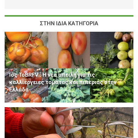
ΣΤΗΝ ΙΔΙΑ ΚΑΤΗΓΟΡΙΑ
Ιός ΤοΒRFV : Η νέα απειλή για τις
καλλιέργειες τομάτας και πιπεριάς στην
Ελλάδα