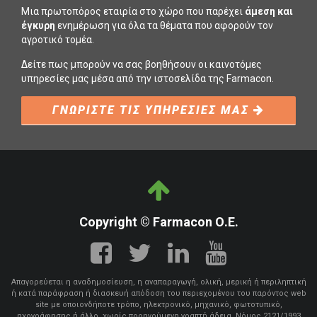
Μια πρωτοπόρος εταιρία στο χώρο που παρέχει
άμεση και
έγκυρη
ενημέρωση για όλα τα θέματα που αφορούν τον
αγροτικό τομέα.
Δείτε πως μπορούν να σας βοηθήσουν οι καινοτόμες
υπηρεσίες μας μέσα από την ιστοσελίδα της Farmacon.
ΓΝΩΡΙΣΤΕ ΤΙΣ ΥΠΗΡΕΣΙΕΣ ΜΑΣ
Copyright © Farmacon Ο.Ε.
Απαγορεύεται η αναδημοσίευση, η αναπαραγωγή, ολική, μερική ή περιληπτική
ή κατά παράφραση ή διασκευή απόδοση του περιεχομένου του παρόντος web
site με οποιονδήποτε τρόπο, ηλεκτρονικό, μηχανικό, φωτοτυπικό,
ηχογράφησης ή άλλο, χωρίς προηγούμενη γραπτή άδεια. Νόμος 2121/1993