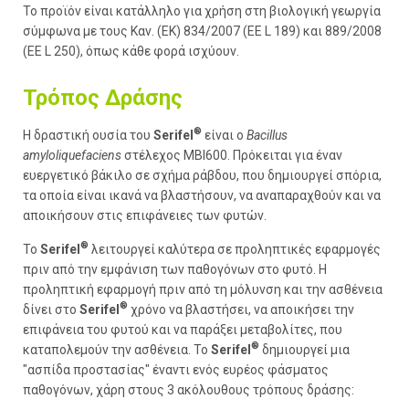
Το προϊόν είναι κατάλληλο για χρήση στη βιολογική γεωργία
σύμφωνα με τους Καν. (ΕΚ) 834/2007 (EE L 189) και 889/2008
(EE L 250), όπως κάθε φορά ισχύουν.
Τρόπος Δράσης
®
Η δραστική ουσία του
Serifel
είναι ο
Bacillus
amyloliquefaciens
στέλεχος MBI600. Πρόκειται για έναν
ευεργετικό βάκιλο σε σχήμα ράβδου, που δημιουργεί σπόρια,
τα οποία είναι ικανά να βλαστήσουν, να αναπαραχθούν και να
αποικήσουν στις επιφάνειες των φυτών.
®
Το
Serifel
λειτουργεί καλύτερα σε προληπτικές εφαρμογές
πριν από την εμφάνιση των παθογόνων στο φυτό. Η
προληπτική εφαρμογή πριν από τη μόλυνση και την ασθένεια
®
δίνει στο
Serifel
χρόνο να βλαστήσει, να αποικήσει την
επιφάνεια του φυτού και να παράξει μεταβολίτες, που
®
καταπολεμούν την ασθένεια. Το
Serifel
δημιουργεί μια
"ασπίδα προστασίας" έναντι ενός ευρέος φάσματος
παθογόνων, χάρη στους 3 ακόλουθους τρόπους δράσης: