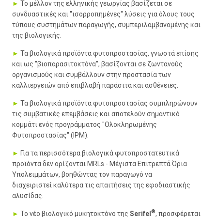
►
Το μέλλον της ελληνικής γεωργίας βασίζεται σε
συνδυαστικές και "ισορροπημένες" λύσεις για όλους τους
τύπους συστημάτων παραγωγής, συμπεριλαμβανομένης και
της βιολογικής.
►
Τα βιολογικά προϊόντα φυτοπροστασίας, γνωστά επίσης
και ως "βιοπαρασιτοκτόνα", βασίζονται σε ζωντανούς
οργανισμούς και συμβάλλουν στην προστασία των
καλλιεργειών από επιβλαβή παράσιτα και ασθένειες.
►
Τα βιολογικά προϊόντα φυτοπροστασίας συμπληρώνουν
τις συμβατικές επεμβάσεις και αποτελούν σημαντικό
κομμάτι ενός προγράμματος "Ολοκληρωμένης
Φυτοπροστασίας" (IPM).
►
Για τα περισσότερα βιολογικά φυτοπροστατευτικά
προϊόντα δεν ορίζονται MRLs - Μέγιστα Επιτρεπτά Όρια
Υπολειμμάτων, βοηθώντας τον παραγωγό να
διαχειριστεί καλύτερα τις απαιτήσεις της εφοδιαστικής
αλυσίδας.
®
►
Το νέο βιολογικό μυκητοκτόνο της
Serifel
, προσφέρεται