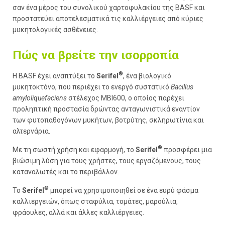
σαν ένα μέρος του συνολικού χαρτοφυλακίου της BASF και
προστατεύει αποτελεσματικά τις καλλιέργειες από κύριες
μυκητολογικές ασθένειες.
Πώς να βρείτε την ισορροπία
®
Η BASF έχει αναπτύξει το
Serifel
, ένα βιολογικό
μυκητοκτόνο, που περιέχει το ενεργό συστατικό
Bacillus
amyloliquefaciens
στέλεχος MBI600, ο οποίος παρέχει
προληπτική προστασία δρώντας ανταγωνιστικά εναντίον
των φυτοπαθογόνων μυκήτων, βοτρύτης, σκληρωτίνια και
αλτερνάρια.
®
Με τη σωστή χρήση και εφαρμογή, το
Serifel
προσφέρει μια
βιώσιμη λύση για τους χρήστες, τους εργαζόμενους, τους
καταναλωτές και το περιβάλλον.
®
Το
Serifel
μπορεί να χρησιμοποιηθεί σε ένα ευρύ φάσμα
καλλιεργειών, όπως σταφύλια, τομάτες, μαρούλια,
φράουλες, αλλά και άλλες καλλιέργειες.