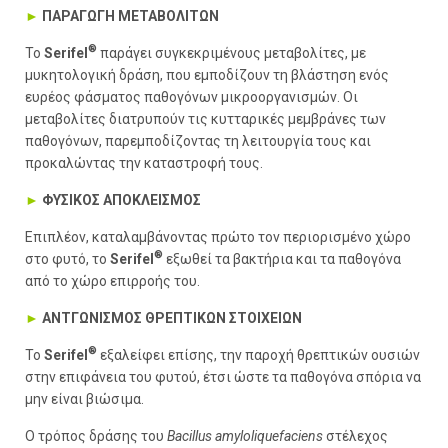
►
ΠΑΡΑΓΩΓΗ ΜΕΤΑΒΟΛΙΤΩΝ
®
Το
Serifel
παράγει συγκεκριμένους μεταβολίτες, με
μυκητολογική δράση, που εμποδίζουν τη βλάστηση ενός
ευρέος φάσματος παθογόνων μικροοργανισμών. Οι
μεταβολίτες διατρυπούν τις κυτταρικές μεμβράνες των
παθογόνων, παρεμποδίζοντας τη λειτουργία τους και
προκαλώντας την καταστροφή τους.
►
ΦΥΣΙΚΟΣ ΑΠΟΚΛΕΙΣΜΟΣ
Επιπλέον, καταλαμβάνοντας πρώτο τον περιορισμένο χώρο
®
στο φυτό, το
Serifel
εξωθεί τα βακτήρια και τα παθογόνα
από το χώρο επιρροής του.
►
ΑΝΤΓΩΝΙΣΜΟΣ ΘΡΕΠΤΙΚΩΝ ΣΤΟΙΧΕΙΩΝ
®
Το
Serifel
εξαλείφει επίσης, την παροχή θρεπτικών ουσιών
στην επιφάνεια του φυτού, έτσι ώστε τα παθογόνα σπόρια να
μην είναι βιώσιμα.
Ο τρόπος δράσης του
Bacillus amyloliquefaciens
στέλεχος