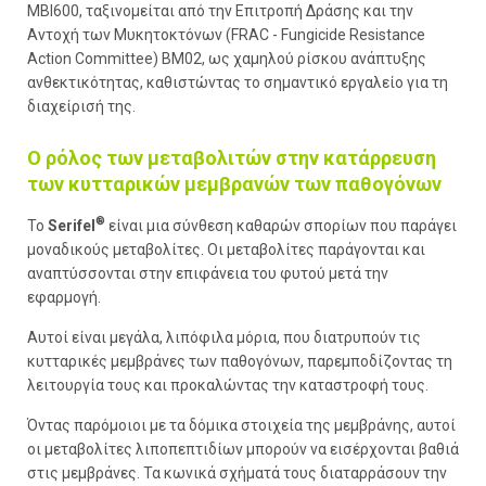
MBI600, ταξινομείται από την Επιτροπή Δράσης και την
Αντοχή των Μυκητοκτόνων (FRAC - Fungicide Resistance
Action Committee) BM02, ως χαμηλού ρίσκου ανάπτυξης
ανθεκτικότητας, καθιστώντας το σημαντικό εργαλείο για τη
διαχείρισή της.
Ο ρόλος των μεταβολιτών στην κατάρρευση
των κυτταρικών μεμβρανών των παθογόνων
®
Το
Serifel
είναι μια σύνθεση καθαρών σπορίων που παράγει
μοναδικούς μεταβολίτες. Οι μεταβολίτες παράγονται και
αναπτύσσονται στην επιφάνεια του φυτού μετά την
εφαρμογή.
Αυτοί είναι μεγάλα, λιπόφιλα μόρια, που διατρυπούν τις
κυτταρικές μεμβράνες των παθογόνων, παρεμποδίζοντας τη
λειτουργία τους και προκαλώντας την καταστροφή τους.
Όντας παρόμοιοι με τα δόμικα στοιχεία της μεμβράνης, αυτοί
οι μεταβολίτες λιποπεπτιδίων μπορούν να εισέρχονται βαθιά
στις μεμβράνες. Τα κωνικά σχήματά τους διαταρράσουν την