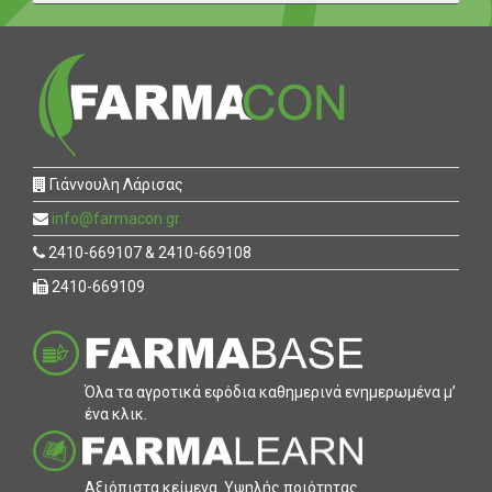
Γιάννουλη Λάρισας
info@farmacon.gr
2410-669107 & 2410-669108
2410-669109
Όλα τα αγροτικά εφόδια καθηµερινά ενηµερωµένα µ’
ένα κλικ.
Αξιόπιστα κείµενα. Υψηλής ποιότητας