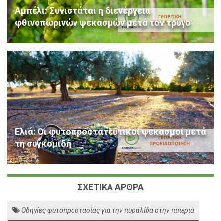
Αμπέλι: Συνιστάται η διενέργεια
φθινοπωρινών ψεκασμών μετά τον τρύγο
Ελιά: Οι φυτοπροστατευτικοί ψεκασμοί μετά
τη συγκομιδή
ΣΧΕΤΙΚΑ ΑΡΘΡΑ
Οδηγίες φυτοπροστασίας για την πυραλίδα στην πιπεριά