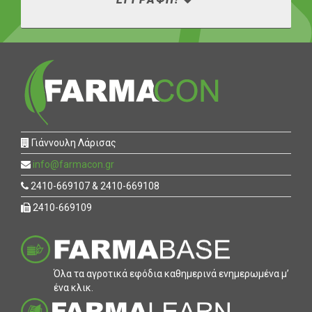
Γιάννουλη Λάρισας
info@farmacon.gr
2410-669107 & 2410-669108
2410-669109
Όλα τα αγροτικά εφόδια καθηµερινά ενηµερωµένα µ’
ένα κλικ.