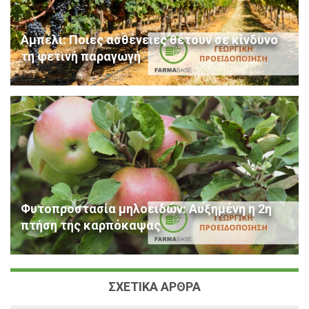
Αμπέλι: Ποιες ασθένειες θέτουν σε κίνδυνο
τη φετινή παραγωγή
Φυτοπροστασία μηλοειδών: Αυξημένη η 2η
πτήση της καρπόκαψας
ΣΧΕΤΙΚΑ ΑΡΘΡΑ