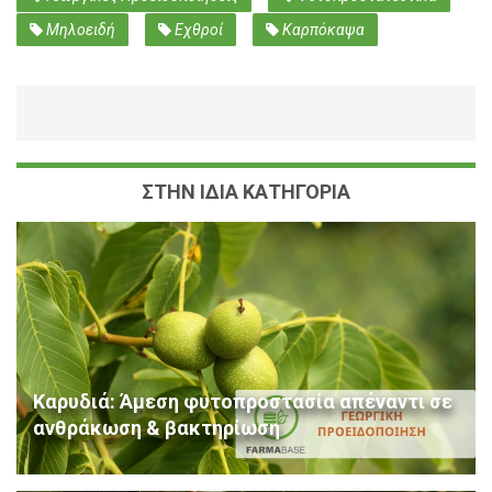
Μηλοειδή
Εχθροί
Καρπόκαψα
ΣΤΗΝ ΙΔΙΑ ΚΑΤΗΓΟΡΙΑ
Καρυδιά: Άμεση φυτοπροστασία απέναντι σε
ανθράκωση & βακτηρίωση