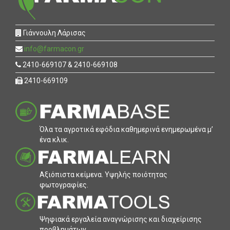
Γιάννουλη Λάρισας
info@farmacon.gr
2410-669107 & 2410-669108
2410-669109
Όλα τα αγροτικά εφόδια καθηµερινά ενηµερωµένα µ’
ένα κλικ.
Αξιόπιστα κείµενα. Υψηλής ποιότητας
φωτογραφίες.
Ψηφιακά εργαλεία αναγνώρισης και διαχείρισης
προβληµάτων.