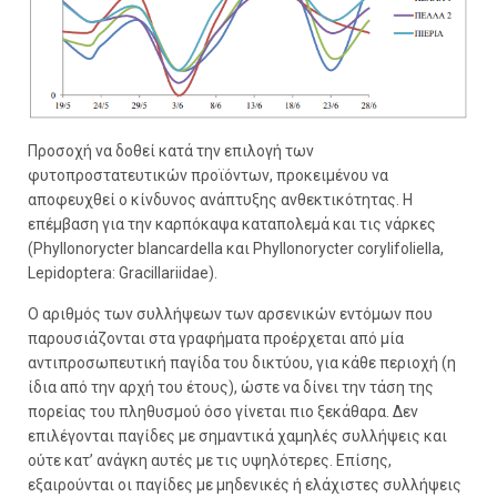
Προσοχή να δοθεί κατά την επιλογή των
φυτοπροστατευτικών προϊόντων, προκειμένου να
αποφευχθεί ο κίνδυνος ανάπτυξης ανθεκτικότητας. Η
επέμβαση για την καρπόκαψα καταπολεμά και τις νάρκες
(Phyllonorycter blancardella και Phyllonorycter corylifoliella,
Lepidoptera: Gracillariidae).
Ο αριθμός των συλλήψεων των αρσενικών εντόμων που
παρουσιάζονται στα γραφήματα προέρχεται από μία
αντιπροσωπευτική παγίδα του δικτύου, για κάθε περιοχή (η
ίδια από την αρχή του έτους), ώστε να δίνει την τάση της
πορείας του πληθυσμού όσο γίνεται πιο ξεκάθαρα. Δεν
επιλέγονται παγίδες με σημαντικά χαμηλές συλλήψεις και
ούτε κατ’ ανάγκη αυτές με τις υψηλότερες. Επίσης,
εξαιρούνται οι παγίδες με μηδενικές ή ελάχιστες συλλήψεις