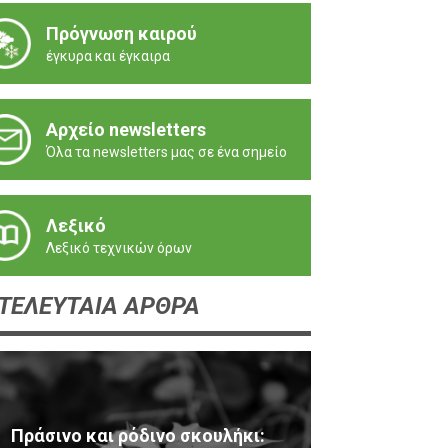
Πρόγνωση καιρού
έγκυρα και έγκαιρα
Αρχείο newsletters
Όλα τα newsletters μας σε ένα σημείο
Λεξικό
Λεξικό τεχνικών όρων
ΤΕΛΕΥΤΑΙΑ ΑΡΘΡΑ
Πράσινο και ρόδινο σκουλήκι: