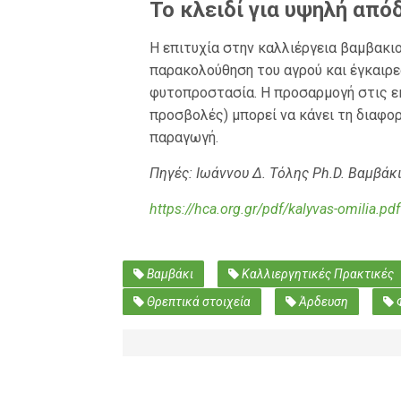
Το κλειδί για υψηλή από
Η επιτυχία στην καλλιέργεια βαμβακι
παρακολούθηση του αγρού και έγκαιρε
φυτοπροστασία. Η προσαρμογή στις εκ
προσβολές) μπορεί να κάνει τη διαφορ
παραγωγή.
Πηγές: Ιωάννου Δ. Τόλης Ph.D. Βαμβάκι,
https://hca.org.gr/pdf/kalyvas-omilia.pdf
Βαμβάκι
Καλλιεργητικές Πρακτικές
Θρεπτικά στοιχεία
Άρδευση