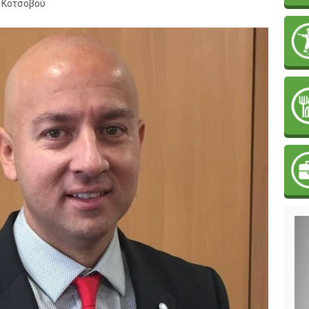
ή Κοτσοβού