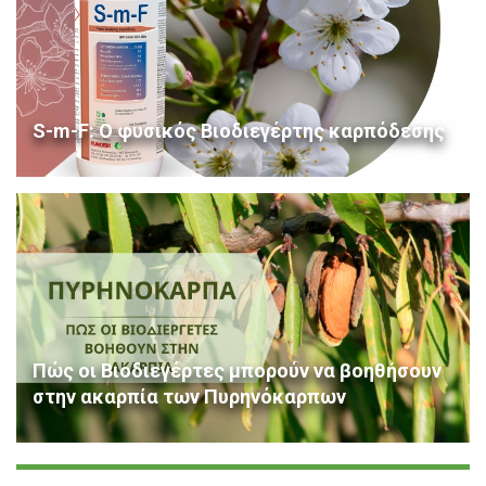
S-m-F: Ο φυσικός Βιοδιεγέρτης καρπόδεσης
Πώς οι Βιοδιεγέρτες μπορούν να βοηθήσουν
στην ακαρπία των Πυρηνόκαρπων