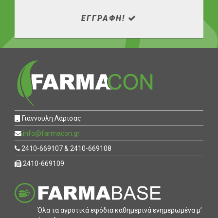
ΕΓΓΡΑΦΗ!
Γιάννουλη Λάρισας
info@farmacon.gr
2410-669107 & 2410-669108
2410-669109
Όλα τα αγροτικά εφόδια καθηµερινά ενηµερωµένα µ’