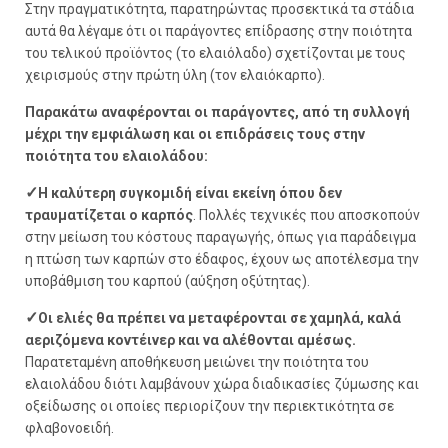
Στην πραγματικότητα, παρατηρώντας προσεκτικά τα στάδια
αυτά θα λέγαμε ότι οι παράγοντες επίδρασης στην ποιότητα
του τελικού προϊόντος (το ελαιόλαδο) σχετίζονται με τους
χειρισμούς στην πρώτη ύλη (τον ελαιόκαρπο).
Παρακάτω αναφέρονται οι παράγοντες, από τη συλλογή
μέχρι την εμφιάλωση και οι επιδράσεις τους στην
ποιότητα του ελαιολάδου:
✓
Η καλύτερη συγκομιδή είναι εκείνη όπου δεν
τραυματίζεται ο καρπός
. Πολλές τεχνικές που αποσκοπούν
στην μείωση του κόστους παραγωγής, όπως για παράδειγμα
η πτώση των καρπών στο έδαφος, έχουν ως αποτέλεσμα την
υποβάθμιση του καρπού (αύξηση οξύτητας).
✓
Οι ελιές θα πρέπει να μεταφέρονται σε χαμηλά, καλά
αεριζόμενα κοντέινερ και να αλέθονται αμέσως.
Παρατεταμένη αποθήκευση μειώνει την ποιότητα του
ελαιολάδου διότι λαμβάνουν χώρα διαδικασίες ζύμωσης και
οξείδωσης οι οποίες περιορίζουν την περιεκτικότητα σε
φλαβονοειδή.