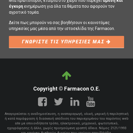
Μια πρωτοπόρος εταιρία στο χώρο που παρέχει
άμεση και
έγκυρη
ενημέρωση για όλα τα θέματα που αφορούν τον
αγροτικό τομέα.
Δείτε πως μπορούν να σας βοηθήσουν οι καινοτόμες
υπηρεσίες μας μέσα από την ιστοσελίδα της Farmacon.
ΓΝΩΡΙΣΤΕ ΤΙΣ ΥΠΗΡΕΣΙΕΣ ΜΑΣ
Copyright © Farmacon Ο.Ε.
Απαγορεύεται η αναδημοσίευση, η αναπαραγωγή, ολική, μερική ή περιληπτική
ή κατά παράφραση ή διασκευή απόδοση του περιεχομένου του παρόντος web
site με οποιονδήποτε τρόπο, ηλεκτρονικό, μηχανικό, φωτοτυπικό,
ηχογράφησης ή άλλο, χωρίς προηγούμενη γραπτή άδεια. Νόμος 2121/1993
και κανόνες Διεθνούς Δικαίου που ισχύουν στην Ελλάδα.