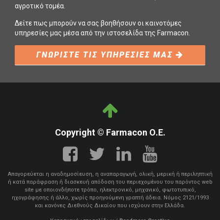
αγροτικό τομέα.
Δείτε πως μπορούν να σας βοηθήσουν οι καινοτόμες
υπηρεσίες μας μέσα από την ιστοσελίδα της Farmacon.
ΓΝΩΡΙΣΤΕ ΤΙΣ ΥΠΗΡΕΣΙΕΣ ΜΑΣ
Copyright © Farmacon Ο.Ε.
Απαγορεύεται η αναδημοσίευση, η αναπαραγωγή, ολική, μερική ή περιληπτική
ή κατά παράφραση ή διασκευή απόδοση του περιεχομένου του παρόντος web
site με οποιονδήποτε τρόπο, ηλεκτρονικό, μηχανικό, φωτοτυπικό,
ηχογράφησης ή άλλο, χωρίς προηγούμενη γραπτή άδεια. Νόμος 2121/1993
και κανόνες Διεθνούς Δικαίου που ισχύουν στην Ελλάδα.