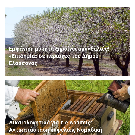
Εμφάνιση μύκητα ξηραίνει αμυγδαλιές!
«Επιδημία» σε περιοχές του Δήμου
Ελασσόνας
Δικαιολογητικά για τις Δράσεις:
Αντικατάσταση κυψελών, Νομαδική