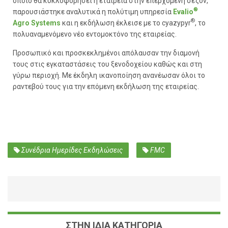
οποίο θα κυκλοφορήσει η εταιρεία στην επερχόμενη σεζόν,
®
παρουσιάστηκε αναλυτικά η πολύτιμη υπηρεσία
Evalio
®
Agro Systems
και η εκδήλωση έκλεισε με το cyazypyr
, το
πολυαναμενόμενο νέο εντομοκτόνο της εταιρείας.
Προσωπικό και προσκεκλημένοι απόλαυσαν την διαμονή
τους στις εγκαταστάσεις του ξενοδοχείου καθώς και στη
γύρω περιοχή. Με έκδηλη ικανοποίηση ανανέωσαν όλοι το
ραντεβού τους για την επόμενη εκδήλωση της εταιρείας.
Συνέδρια Ημερίδες Εκδηλώσεις
FMC
ΣΤΗΝ ΙΔΙΑ ΚΑΤΗΓΟΡΙΑ