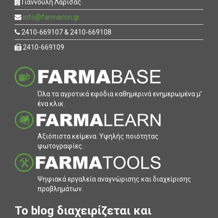
Γιάννουλη Λάρισας
info@farmacon.gr
2410-669107 & 2410-669108
2410-669109
Όλα τα αγροτικά εφόδια καθηµερινά ενηµερωµένα µ’
ένα κλικ.
Αξιόπιστα κείµενα. Υψηλής ποιότητας
φωτογραφίες.
Ψηφιακά εργαλεία αναγνώρισης και διαχείρισης
προβληµάτων.
To blog διαχειρίζεται και