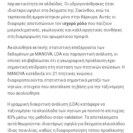
περιεκτικότητα σε αλδεΰδες. Οι υδρογονάνθρακες ήταν
ιδιαίτερα υψηλοί στα δείγματα της Ζακύνθου, ενώ τα
τερπενοειδή εμφανίστηκαν μόνο στην Κέρκυρα. Αυτές οι
διαφορές αποτυπώνουν τον
ισχυρό ρόλο
που παίζουν
μικροκλιματικές, γεωλογικές και καλλιεργητικές συνθήκες
στη διαμόρφωση του αρωματικού προφίλ.
Ακολούθησε εκτενής στατιστική επεξεργασία των
δεδομένων με MANOVA, LDA και παραγοντική ανάλυση, οι
οποίες επιβεβαίωσαν ότι η γεωγραφική προέλευση έχει
σημαντική επίδραση στη σύσταση των πτητικών ενώσεων. Η
MANOVA κατέδειξε ότι 21 πτητικές ενώσεις
διαφοροποιούνται στατιστικά σημαντικά μεταξύ των
νησιών, στοιχείο που αποτέλεσε τη βάση για την ταξινόμηση
που ακολούθησε.
Η γραμμική διακριτική ανάλυση (LDA) κατάφερε να
ταξινομήσει τα ελαιόλαδα των νησιών με ποσοστό επιτυχίας
83% μέσω της μεθόδου cross-validation. Τα αποτελέσματα
αυτά θεωρούνται ιδιαιτέρως υψηλά για δείγματα ελαιολάδου
ίδιας ποικιλίας, καθώς η διαφοροποίηση τόπου προέλευσης