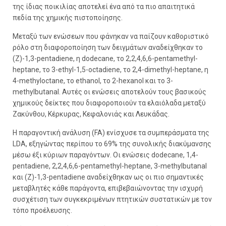
της ίδιας ποικιλίας αποτελεί ένα από τα πιο απαιτητικά
πεδία της χημικής πιστοποίησης.
Μεταξύ των ενώσεων που φάνηκαν να παίζουν καθοριστικό
ρόλο στη διαφοροποίηση των δειγμάτων αναδείχθηκαν το
(Z)-1,3-pentadiene, η dodecane, το 2,2,4,6,6-pentamethyl-
heptane, το 3-ethyl-1,5-octadiene, το 2,4-dimethyl-heptane, η
4-methyloctane, το ethanol, το 2-hexanol και το 3-
methylbutanal. Αυτές οι ενώσεις αποτελούν τους βασικούς
χημικούς δείκτες που διαφοροποιούν τα ελαιόλαδα μεταξύ
Ζακύνθου, Κέρκυρας, Κεφαλονιάς και Λευκάδας.
Η παραγοντική ανάλυση (FA) ενίσχυσε τα συμπεράσματα της
LDA, εξηγώντας περίπου το 69% της συνολικής διακύμανσης
μέσω έξι κύριων παραγόντων. Οι ενώσεις dodecane, 1,4-
pentadiene, 2,2,4,6,6-pentamethyl-heptane, 3-methylbutanal
και (Z)-1,3-pentadiene αναδείχθηκαν ως οι πιο σημαντικές
μεταβλητές κάθε παράγοντα, επιβεβαιώνοντας την ισχυρή
συσχέτιση των συγκεκριμένων πτητικών συστατικών με τον
τόπο προέλευσης.