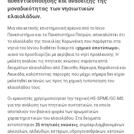
αυθεντικοποίησης και ανάδειξης της
μοναδικότητας των νησιωτικών
ελαιολάδων.
Μια νέα εκτενής επιστημονική έρευνα από το Ιόνιο
Πανεπιστήμιο και το Πανεπιστήμιο Πατρών, αποκαλύπτει ότι
το ελαιόλαδο της ποικιλίας Κορωνέικη που παράγεται στα
νησιά του Ιονίου διαθέτει διακριτό «
χημικό αποτύπωμα
»,
ικανό να προσδιορίζει με ακρίβεια το νησί προέλευσης. Η
μελέτη αναλύει τις πτητικές ενώσεις σαράντα επτά
δειγμάτων ελαιολάδου από Ζάκυνθο, Κέρκυρα, Κεφαλονιά και
Λευκάδα, καλύπτοντας περιοχές που μέχρι σήμερα δεν είχαν
μελετηθεί εκτενώς ως προς τη χημική τυποποίηση του
ελαιολάδου τους.
Οι ερευνητές χρησιμοποίησαν την τεχνική HS-SPME/GC-MS
για την ανάλυση των πτητικών συστατικών, τα οποία
αποτελούν τον βασικό φορέα των αρωματικών
χαρακτηριστικών του ελαιολάδου. Στα δείγματα
εντοπίστηκαν
25 πτητικές ενώσεις
, συμπεριλαμβανομένων
αλκοολών, αλδεϋδών, εστέρων, υδρογονανθράκων, κετονών