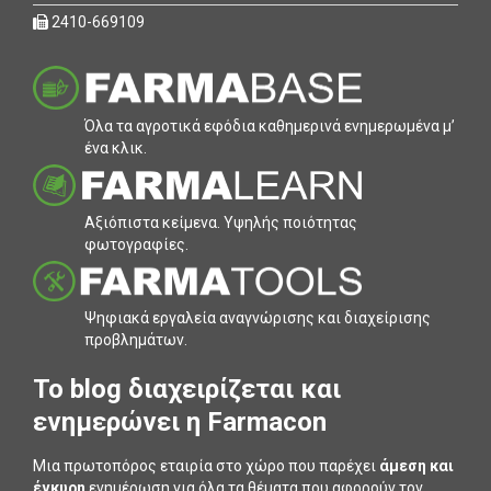
2410-669109
Όλα τα αγροτικά εφόδια καθηµερινά ενηµερωµένα µ’
ένα κλικ.
Αξιόπιστα κείµενα. Υψηλής ποιότητας
φωτογραφίες.
Ψηφιακά εργαλεία αναγνώρισης και διαχείρισης
προβληµάτων.
To blog διαχειρίζεται και
ενημερώνει η Farmacon
Μια πρωτοπόρος εταιρία στο χώρο που παρέχει
άμεση και
έγκυρη
ενημέρωση για όλα τα θέματα που αφορούν τον