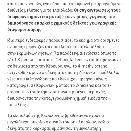
και τερπενοειδών, ένα εύρος που συμφωνεί με προηγούμενες
διεθνείς μελέτες για το ελαιόλαδο.
Οι συγκεντρώσεις τους
διέφεραν σημαντικά μεταξύ των νησιών, γεγονός που
δημιούργησε επαρκείς χημικούς δείκτες γεωγραφικής
διαφοροποίησης.
Ιδιαίτερο ενδιαφέρον παρουσιάζει το εύρημα ότι ορισμένες
ενώσεις εμφανίζονται αποκλειστικά σε ελαιόλαδα
συγκεκριμένων νησιών. Για παράδειγμα, ενώσεις όπως το
(Z)-1,3-pentadiene και το 1,4-pentadiene εντοπίστηκαν μόνο
σε δείγματα από την Κέρκυρα, ενώ το 4-methyloctane
ανιχνεύθηκε μόνο σε δείγματα από τη Ζάκυνθο. Παράλληλα,
νέες πτητικές ενώσεις που δεν είχαν προηγουμένως
καταγραφεί σε Κορωνέικη, όπως το 2-hexanol και το 1-
propanol, εντοπίστηκαν σε συγκεκριμένες περιοχές,
διευρύνοντας την καταγεγραμμένη χημική εικόνα της
ποικιλίας.
Τα ελαιόλαδα της Κεφαλονιάς βρέθηκαν να έχουν τη
μεγαλύτερη συνολική συγκέντρωση αλκοολών, ενώ τα
δείγματα της Κέρκυρας εμφάνισαν τη μεγαλύτερη