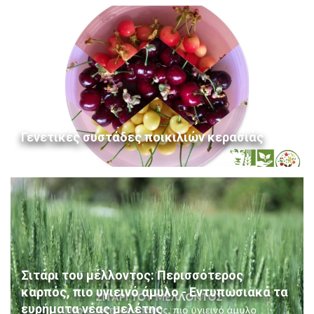
Γενετικές συστάδες ποικιλιών κερασιάς
Σιτάρι του μέλλοντος: Περισσότερος
καρπός, πιο υγιεινό άμυλο - Εντυπωσιακά τα
ευρήματα νέας μελέτης