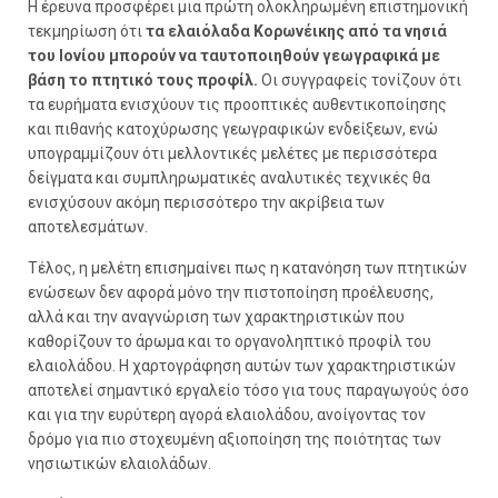
Η έρευνα προσφέρει μια πρώτη ολοκληρωμένη επιστημονική
τεκμηρίωση ότι
τα ελαιόλαδα Κορωνέικης από τα νησιά
του Ιονίου μπορούν να ταυτοποιηθούν γεωγραφικά με
βάση το πτητικό τους προφίλ.
Οι συγγραφείς τονίζουν ότι
τα ευρήματα ενισχύουν τις προοπτικές αυθεντικοποίησης
και πιθανής κατοχύρωσης γεωγραφικών ενδείξεων, ενώ
υπογραμμίζουν ότι μελλοντικές μελέτες με περισσότερα
δείγματα και συμπληρωματικές αναλυτικές τεχνικές θα
ενισχύσουν ακόμη περισσότερο την ακρίβεια των
αποτελεσμάτων.
Τέλος, η μελέτη επισημαίνει πως η κατανόηση των πτητικών
ενώσεων δεν αφορά μόνο την πιστοποίηση προέλευσης,
αλλά και την αναγνώριση των χαρακτηριστικών που
καθορίζουν το άρωμα και το οργανοληπτικό προφίλ του
ελαιολάδου. Η χαρτογράφηση αυτών των χαρακτηριστικών
αποτελεί σημαντικό εργαλείο τόσο για τους παραγωγούς όσο
και για την ευρύτερη αγορά ελαιολάδου, ανοίγοντας τον
δρόμο για πιο στοχευμένη αξιοποίηση της ποιότητας των
νησιωτικών ελαιολάδων.