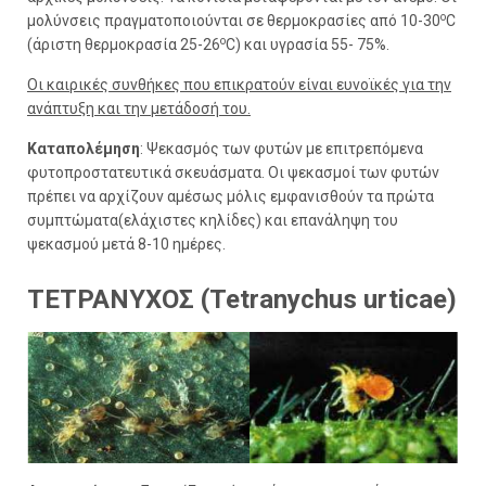
ο
μολύνσεις πραγματοποιούνται σε θερμοκρασίες από 10-30
C
ο
(άριστη θερμοκρασία 25-26
C) και υγρασία 55- 75%.
Οι καιρικές συνθήκες που επικρατούν είναι ευνοϊκές για την
ανάπτυξη και την μετάδοσή του.
Καταπολέμηση
: Ψεκασμός των φυτών με επιτρεπόμενα
φυτοπροστατευτικά σκευάσματα. Οι ψεκασμοί των φυτών
πρέπει να αρχίζουν αμέσως μόλις εμφανισθούν τα πρώτα
συμπτώματα(ελάχιστες κηλίδες) και επανάληψη του
ψεκασμού μετά 8-10 ημέρες.
ΤΕΤΡΑΝΥΧΟΣ (Tetranychus urticae)