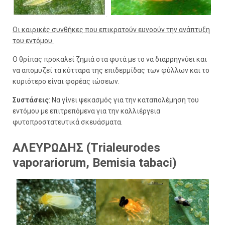
Οι καιρικές συνθήκες που επικρατούν ευνοούν την ανάπτυξη
του εντόμου.
Ο θρίπας προκαλεί ζημιά στα φυτά με το να διαρρηγνύει και
να απομυζεί τα κύτταρα της επιδερμίδας των φύλλων και το
κυριότερο είναι φορέας ιώσεων.
Συστάσεις
: Να γίνει ψεκασμός για την καταπολέμηση του
εντόμου με επιτρεπόμενα για την καλλιέργεια
φυτοπροστατευτικά σκευάσματα.
ΑΛΕΥΡΩΔΗΣ (Τrialeurodes
vaporariorum, Bemisia tabaci)