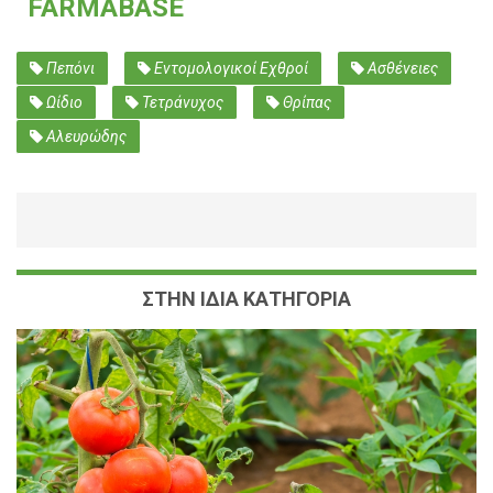
FARMABASE
Πεπόνι
Εντομολογικοί Εχθροί
Ασθένειες
Ωίδιο
Τετράνυχος
Θρίπας
Αλευρώδης
ΣΤΗΝ ΙΔΙΑ ΚΑΤΗΓΟΡΙΑ