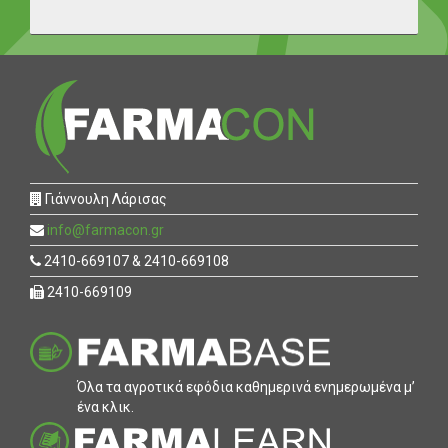
Γιάννουλη Λάρισας
info@farmacon.gr
2410-669107 & 2410-669108
2410-669109
Όλα τα αγροτικά εφόδια καθηµερινά ενηµερωµένα µ’
ένα κλικ.