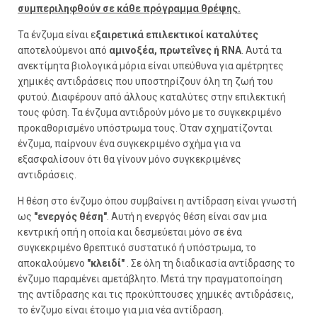
συμπεριληφθούν σε κάθε πρόγραμμα θρέψης.
Τα ένζυμα είναι ε
ξαιρετικά επιλεκτικοί καταλύτες
αποτελούμενοι από
αμινοξέα, πρωτεΐνες ή RNA
. Αυτά τα
ανεκτίμητα βιολογικά μόρια είναι υπεύθυνα για αμέτρητες
χημικές αντιδράσεις που υποστηρίζουν όλη τη ζωή του
φυτού. Διαφέρουν από άλλους καταλύτες στην επιλεκτική
τους φύση. Τα ένζυμα αντιδρούν μόνο με το συγκεκριμένο
προκαθορισμένο υπόστρωμα τους. Όταν σχηματίζονται
ένζυμα, παίρνουν ένα συγκεκριμένο σχήμα για να
εξασφαλίσουν ότι θα γίνουν μόνο συγκεκριμένες
αντιδράσεις.
Η θέση στο ένζυμο όπου συμβαίνει η αντίδραση είναι γνωστή
ως
"ενεργός θέση"
. Αυτή η ενεργός θέση είναι σαν μια
κεντρική οπή η οποία και δεσμεύεται μόνο σε ένα
συγκεκριμένο θρεπτικό συστατικό ή υπόστρωμα, το
αποκαλούμενο
"κλειδί"
. Σε όλη τη διαδικασία αντίδρασης το
ένζυμο παραμένει αμετάβλητο. Μετά την πραγματοποίηση
της αντίδρασης και τις προκύπτουσες χημικές αντιδράσεις,
το ένζυμο είναι έτοιμο για μια νέα αντίδραση.