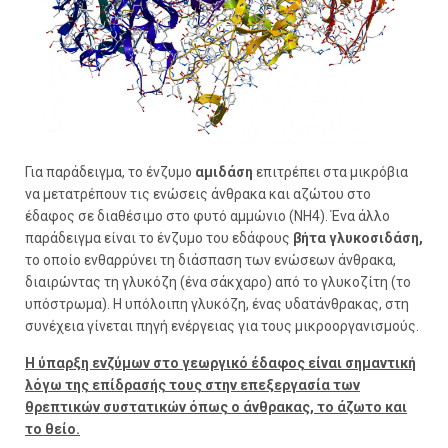
Για παράδειγμα, το ένζυμο
αμιδάση
επιτρέπει στα μικρόβια
να μετατρέπουν τις ενώσεις άνθρακα και αζώτου στο
έδαφος σε διαθέσιμο στο φυτό αμμώνιο (NH4). Ένα άλλο
παράδειγμα είναι το ένζυμο του εδάφους
βήτα γλυκοσιδάση,
το οποίο ενθαρρύνει τη διάσπαση των ενώσεων άνθρακα,
διαιρώντας τη γλυκόζη (ένα σάκχαρο) από το γλυκοζίτη (το
υπόστρωμα). Η υπόλοιπη γλυκόζη, ένας υδατάνθρακας, στη
συνέχεια γίνεται πηγή ενέργειας για τους μικροοργανισμούς.
Η ύπαρξη ενζύμων στο γεωργικό έδαφος είναι σημαντική
λόγω της επίδρασής τους στην επεξεργασία των
θρεπτικών συστατικών όπως ο άνθρακας, το άζωτο και
το θείο.