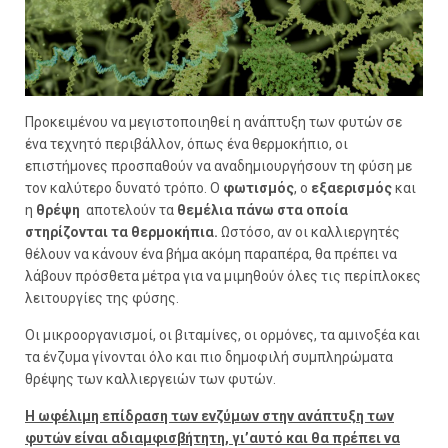
Προκειμένου να μεγιστοποιηθεί η ανάπτυξη των φυτών σε
ένα τεχνητό περιβάλλον, όπως ένα θερμοκήπιο, οι
επιστήμονες προσπαθούν να αναδημιουργήσουν τη φύση με
τον καλύτερο δυνατό τρόπο. Ο
φωτισμός
, ο
εξαερισμός
και
η
θρέψη
αποτελούν τα
θεμέλια πάνω στα οποία
στηρίζονται τα θερμοκήπια.
Ωστόσο, αν οι καλλιεργητές
θέλουν να κάνουν ένα βήμα ακόμη παραπέρα, θα πρέπει να
λάβουν πρόσθετα μέτρα για να μιμηθούν όλες τις περίπλοκες
λειτουργίες της φύσης.
Οι μικροοργανισμοί, οι βιταμίνες, οι ορμόνες, τα αμινοξέα και
τα ένζυμα γίνονται όλο και πιο δημοφιλή συμπληρώματα
θρέψης των καλλιεργειών των φυτών.
Η ωφέλιμη επίδραση των ενζύμων στην ανάπτυξη των
φυτών είναι αδιαμφισβήτητη, γι’αυτό και θα πρέπει να