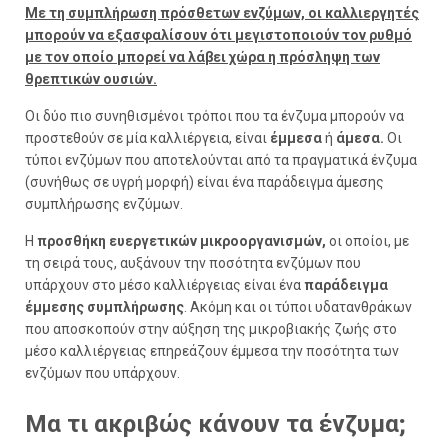
Με τη συμπλήρωση πρόσθετων ενζύμων, οι καλλιεργητές
μπορούν να εξασφαλίσουν ότι μεγιστοποιούν τον ρυθμό
με τον οποίο μπορεί να λάβει χώρα η πρόσληψη των
θρεπτικών ουσιών.
Οι δύο πιο συνηθισμένοι τρόποι που τα ένζυμα μπορούν να
προστεθούν σε μία καλλιέργεια, είναι
έμμεσα
ή
άμεσα.
Οι
τύποι ενζύμων που αποτελούνται από τα πραγματικά ένζυμα
(συνήθως σε υγρή μορφή) είναι ένα παράδειγμα άμεσης
συμπλήρωσης ενζύμων.
Η
προσθήκη ευεργετικών μικροοργανισμών,
οι οποίοι, με
τη σειρά τους, αυξάνουν την ποσότητα ενζύμων που
υπάρχουν στο μέσο καλλιέργειας είναι ένα
παράδειγμα
έμμεσης συμπλήρωσης
. Ακόμη και οι τύποι υδατανθράκων
που αποσκοπούν στην αύξηση της μικροβιακής ζωής στο
μέσο καλλιέργειας επηρεάζουν έμμεσα την ποσότητα των
ενζύμων που υπάρχουν.
Μα τι ακριβώς κάνουν τα ένζυμα;