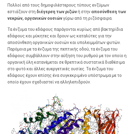
Πολλοί από τους δημοφιλέστερους τύπους ενζύμων
εστιάζουν στη
διέγερση των ριζών
ή στην
αποσύνθεση των
νεκρών, οργανικών ουσιών
γύρω από τη ριζόσφαιρα.
Τα ένζυμα του εδάφους παράγονται κυρίως από βακτηρίδια
εδάφους και μύκητες και δρουν ως καταλύτες για την
αποσύνθεση οργανικών ουσιών και υπολειμμάτων φυτών.
Παρόμοια με τα ένζυμα της πεπτικής οδού, τα ένζυμα του
εδάφους συμβάλλουν στην αύξηση του ρυθμού με τον οποίο η
οργανική ύλη κατανέμεται σε θρεπτικά συστατικά διαθέσιμα
στο φυτό και άλλες ευεργετικές ουσίες. Τα ένζυμα του
εδάφους έχουν επίσης ένα συγκεκριμένο υπόστρωμα με το
οποίο έχουν σχεδιαστεί να αλληλεπιδρούν.