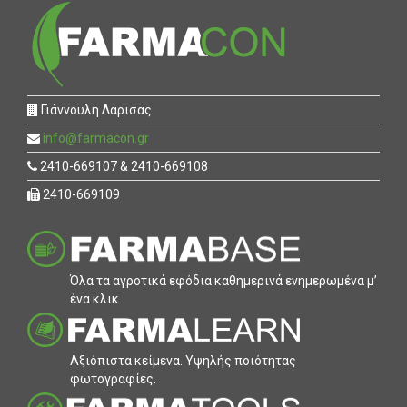
Γιάννουλη Λάρισας
info@farmacon.gr
2410-669107 & 2410-669108
2410-669109
Όλα τα αγροτικά εφόδια καθηµερινά ενηµερωµένα µ’
ένα κλικ.
Αξιόπιστα κείµενα. Υψηλής ποιότητας
φωτογραφίες.