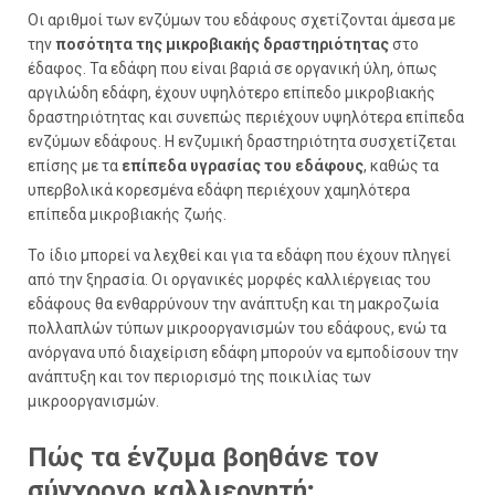
Οι αριθμοί των ενζύμων του εδάφους σχετίζονται άμεσα με
την
ποσότητα της μικροβιακής δραστηριότητας
στο
έδαφος. Τα εδάφη που είναι βαριά σε οργανική ύλη, όπως
αργιλώδη εδάφη, έχουν υψηλότερο επίπεδο μικροβιακής
δραστηριότητας και συνεπώς περιέχουν υψηλότερα επίπεδα
ενζύμων εδάφους. Η ενζυμική δραστηριότητα συσχετίζεται
επίσης με τα
επίπεδα υγρασίας του εδάφους
, καθώς τα
υπερβολικά κορεσμένα εδάφη περιέχουν χαμηλότερα
επίπεδα μικροβιακής ζωής.
Το ίδιο μπορεί να λεχθεί και για τα εδάφη που έχουν πληγεί
από την ξηρασία. Οι οργανικές μορφές καλλιέργειας του
εδάφους θα ενθαρρύνουν την ανάπτυξη και τη μακροζωία
πολλαπλών τύπων μικροοργανισμών του εδάφους, ενώ τα
ανόργανα υπό διαχείριση εδάφη μπορούν να εμποδίσουν την
ανάπτυξη και τον περιορισμό της ποικιλίας των
μικροοργανισμών.
Πώς τα ένζυμα βοηθάνε τον
σύγχρονο καλλιεργητή;