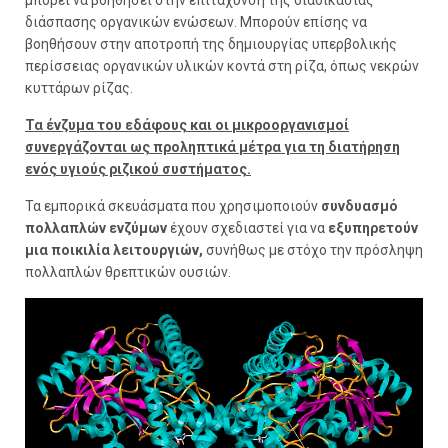
μπορεί να βοηθήσει στην επιτάχυνση της διαδικασίας
διάσπασης οργανικών ενώσεων. Μπορούν επίσης να
βοηθήσουν στην αποτροπή της δημιουργίας υπερβολικής
περίσσειας οργανικών υλικών κοντά στη ρίζα, όπως νεκρών
κυττάρων ρίζας.
Τα ένζυμα του εδάφους και οι μικροοργανισμοί
συνεργάζονται ως προληπτικά μέτρα για τη διατήρηση
ενός υγιούς ριζικού συστήματος.
Τα εμπορικά σκευάσματα που χρησιμοποιούν
συνδυασμό
πολλαπλών ενζύμων
έχουν σχεδιαστεί για να
εξυπηρετούν
μια ποικιλία λειτουργιών,
συνήθως με στόχο την πρόσληψη
πολλαπλών θρεπτικών ουσιών.