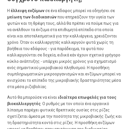
Η
έλλειψη ενζύμων
σε ένα έδαφος μπορεί να οδηγήσει σε
μείωση των διαδικασιών
που επηρεάζουν την υγεία των
φυτών και τη θρέψη τους, αλλά θα πρέπει να πούμε πως για
να ανέλθουν τα ένζυμα στα επιθυμητά επίπεδα στα οποία
είναι και αποτελεσματικά για την καλλιέργεια, χρειάζονται
χρόνο. Όταν οι καλλιεργητές καλλιεργούν φυτά χωρίς τη
βοήθεια του εδάφους - για παράδειγμα, τα φυτά που
καλλιεργούνται σε δοχεία, ειδικά εάν έχουν σχετικά γρήγορο
κύκλο ανάπτυξης - υπάρχει μικρός χρόνος για σχηματισμό
ενός σημαντικού μικροβιακού πληθυσμού. Η προσθήκη
συμπληρωματικών μικροοργανισμών και ενζύμων μπορεί να
ενισχύσει το επίπεδο της μικροβιακής δραστηριότητας μέσα
στα μέσα ριζοβολίας.
Αυτό θα μπορούσε να είναι
ιδιαίτερα επωφελές για τους
βιοκαλλιεργητές
. Ο ρυθμός με τον οποίο ένα οργανικό
λίπασμα παρέχει φυτικές θρεπτικές ουσίες στις ρίζες
σχετίζεται άμεσα με την ποσότητα της μικροβιακής ζωής και
τη δραστηριότητα κοντά στις ρίζες. Η προσθήκη ενζύμων