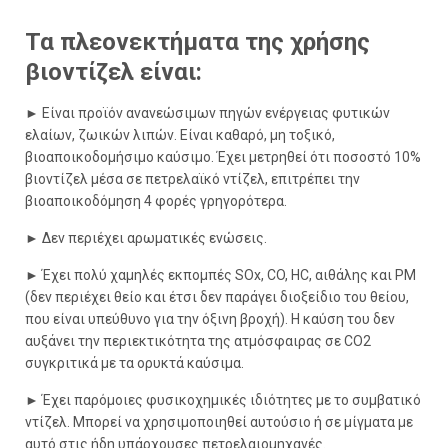
Τα πλεονεκτήματα της χρήσης
βιοντίζελ είναι:
►
Είναι προϊόν ανανεώσιμων πηγών ενέργειας φυτικών
ελαίων, ζωικών λιπών. Είναι καθαρό, μη τοξικό,
βιοαποικοδομήσιμο καύσιμο. Έχει μετρηθεί ότι ποσοστό 10%
βιοντίζελ μέσα σε πετρελαϊκό ντίζελ, επιτρέπει την
βιοαποικοδόμηση 4 φορές γρηγορότερα.
►
Δεν περιέχει αρωματικές ενώσεις.
►
Έχει πολύ χαμηλές εκπομπές SOx, CO, HC, αιθάλης και PM
(δεν περιέχει θείο και έτσι δεν παράγει διοξείδιο του θείου,
που είναι υπεύθυνο για την όξινη βροχή). Η καύση του δεν
αυξάνει την περιεκτικότητα της ατμόσφαιρας σε CO2
συγκριτικά με τα ορυκτά καύσιμα.
►
Έχει παρόμοιες φυσικοχημικές ιδιότητες με το συμβατικό
ντίζελ. Μπορεί να χρησιμοποιηθεί αυτούσιο ή σε μίγματα με
αυτό στις ήδη υπάρχουσες πετρελαιομηχανές.