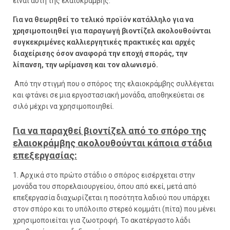
είναι αυτή της ελαιοκράμβης.
Για να θεωρηθεί το τελικό προϊόν κατάλληλο για να
χρησιμοποιηθεί για παραγωγή βιοντίζελ ακολουθούνται
συγκεκριμένες καλλιεργητικές πρακτικές και αρχές
διαχείρισης όσον αναφορά την εποχή σποράς, την
λίπανση, την ωρίμανση και τον αλωνισμό.
Από την στιγμή που ο σπόρος της ελαιοκράμβης συλλέγεται
και φτάνει σε μια εργοστασιακή μονάδα, αποθηκεύεται σε
σιλό μέχρι να χρησιμοποιηθεί.
Για να παραχθεί βιοντίζελ από το σπόρο της
ελαιοκράμβης ακολουθούνται κάποια στάδια
επεξεργασίας:
1. Αρχικά στο πρώτο στάδιο ο σπόρος εισέρχεται στην
μονάδα του σπορελαιουργείου, όπου από εκεί, μετά από
επεξεργασία διαχωρίζεται η ποσότητα λαδιού που υπάρχει
στον σπόρο και το υπόλοιπο στερεό κομμάτι (πίτα) που μένει
χρησιμοποιείται για ζωοτροφή. Το ακατέργαστο λάδι