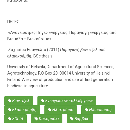
κατάλοιπα.
ΠΗΓΕΣ
«Ανανεώσιµες Πηγές Ενέργειας: Παραγωγή Ενέργειας από
Βιοµάζα – Βιοκαύσιµα»
Ζαχαρίου Ευαγγελία (2011)
Παραγωγή βιοντίζελ από
ελαιοκράμβη.
BSc thesis
University of Helsinki, Department of Agricultural Sciences,
Agrotechnology, P.O. Box 28, 00014 University of Helsinki,
Finland. A review of production and use of first generation
biodiesel in agriculture
Βιοντίζελ
Ενεργειακές καλλιέργειες
Ελαιοκράμβη
Ηλιοτρόπιο
Ηλιόσπορος
ΣΟΓΙΑ
Καλαμπόκι
Βαμβάκι