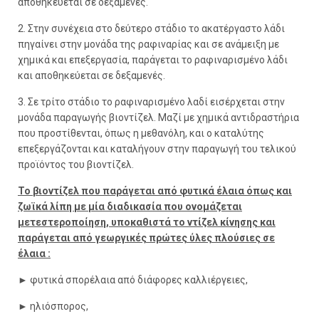
αποθηκεύεται σε δεξαμενές.
2. Στην συνέχεια στο δεύτερο στάδιο το ακατέργαστο λάδι
πηγαίνει στην μονάδα της ραφιναρίας και σε ανάμειξη με
χημικά και επεξεργασία, παράγεται το ραφιναρισμένο λάδι
και αποθηκεύεται σε δεξαμενές.
3. Σε τρίτο στάδιο το ραφιναρισμένο λαδί εισέρχεται στην
μονάδα παραγωγής βιοντίζελ. Μαζί με χημικά αντιδραστήρια
που προστίθενται, όπως η μεθανόλη, και ο καταλύτης
επεξεργάζονται και καταλήγουν στην παραγωγή του τελικού
προϊόντος του βιοντίζελ.
Το βιοντίζελ που παράγεται από φυτικά έλαια όπως και
ζωϊκά λίπη με μία διαδικασία που ονομάζεται
μετεστεροποίηση, υποκαθιστά το ντίζελ κίνησης και
παράγεται από γεωργικές πρώτες ύλες πλούσιες σε
έλαια :
►
φυτικά σπορέλαια από διάφορες καλλιέργειες,
►
ηλιόσπορος,