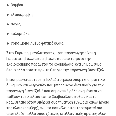
►
βαµβάκι,
►
ελαιοκράµβη,
►
σόγια,
►
καλαµπόκι.
►
χρησιµοποιηµένα φυτικά έλαια.
Στην Ευρώπη, µεγαλύτερες χώρες παραγωγής είναι η
Γερµανία, η Γαλλία και η Ιταλία και από το φυτό της
ελαιοκράµβης παράγεται το κραµβέλαιο, ένα µη βρώσιµο
έλαιο αλλά άριστη πρώτη ύλη για την παραγωγή βιοντίζελ.
Επισηµαίνεται ότι στην Ελλάδα σήµερα υπάρχει σηµαντικό
δυναµικό καλλιεργειών που µπορούν να διατεθούν για την
παραγωγή βιοντίζελ όπου σηµαντικό ρόλο αναµένεται να
παίξουν το ηλιέλαιο και το βαµβακέλαιο καθώς και το
κραµβέλαιο (όταν υπάρξει συστηµατική εγχώρια καλλιέργεια
της ελαιοκράµβης), ενώ το καπνέλαιο και το ντοµατέλαιο
αποτελούν πολλά υποσχόµενες εναλλακτικές πρώτες ύλες.