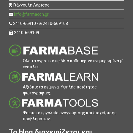
Γιάννουλη Λάρισας
info@farmacon.gr
2410-669107 & 2410-669108
2410-669109
Όλα τα αγροτικά εφόδια καθηµερινά ενηµερωµένα µ’
ένα κλικ.
Αξιόπιστα κείµενα. Υψηλής ποιότητας
φωτογραφίες.
Ψηφιακά εργαλεία αναγνώρισης και διαχείρισης
προβληµάτων.
To blog διαχειρίζεται και