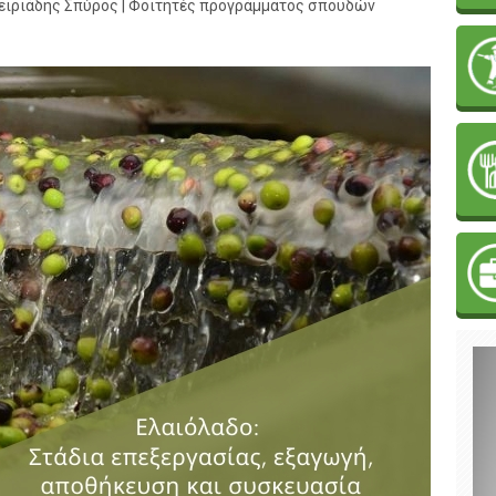
φειριάδης Σπύρος | Φοιτητές προγράμματος σπουδών