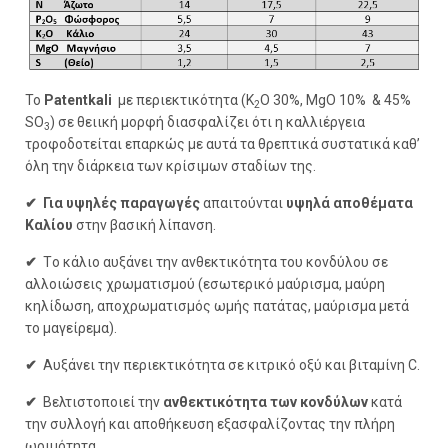
Το
Patentkali
με περιεκτικότητα (K
O 30%, MgO 10% & 45%
2
SO
) σε θειική μορφή διασφαλίζει ότι η καλλιέργεια
3
τροφοδοτείται επαρκώς με αυτά τα θρεπτικά συστατικά καθ’
όλη την διάρκεια των κρίσιμων σταδίων της.
✔
Για υψηλές παραγωγές
απαιτούνται
υψηλά αποθέματα
Καλίου
στην βασική λίπανση.
✔
Τo κάλιο αυξάνει την ανθεκτικότητα του κονδύλου σε
αλλοιώσεις χρωματισμού (εσωτερικό μαύρισμα, μαύρη
κηλίδωση, αποχρωματισμός ωμής πατάτας, μαύρισμα μετά
το μαγείρεμα).
✔
Αυξάνει την περιεκτικότητα σε κιτρικό οξύ και βιταμίνη C.
✔
Βελτιστοποιεί την
ανθεκτικότητα των κονδύλων
κατά
την συλλογή και αποθήκευση εξασφαλίζοντας την πλήρη
ωριμότητα.