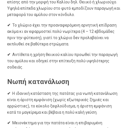
επίσης από την μορφή του Καλίου δηλ. Θειικό ή χλωριούχο.
Υψηλά επίπεδα χλωρίου στο φυτό εμποδίζουν παραγωγή και
μεταφορά του αμύλου στον κόνδυλο.
✔
Το χλώριο έχει την προαναφερόμενη αρνητική επίδραση
ακόμα κι αν εφαρμοστεί πολύ νωρίτερα (4 – 12 εβδομάδες
πριν την φύτευση), γιατί το χλώριο δεν προλαβαίνει να
εκπλυθεί σε βαθύτερα στρώματα.
✔
Αντίθετα η χρήση θειικού καλίου προωθεί την παραγωγή
του αμύλου και οδηγεί στην επίτευξη πολύ υψηλότερης
σοδειάς.
Νωπή κατανάλωση
✔
Η ιδανική κατάσταση της πατάτας για νωπή κατανάλωση
είναι η άριστη εμφάνιση (χωρίς εξωτερικές ζημιές και
αρρώστιες), το εύκολο ξεφλούδισμα, η άριστη εμφάνιση
κατά το μαγείρεμα και βέβαια η πολύ καλή γεύση.
✔
Μειονέκτημα για την πατάτα είναι η επιβαρυμένη