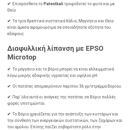
✔
Επιπρόσθετα το
Patentkali
τροφοδοτεί το φυτό και με
Θείο.
✔
Τα τρία θρεπτικά συστατικά Κάλιο, Μαγνήσιο και Θείο
είναι άμεσα αφομοιώσιμα σε οποιαδήποτε οξύτητα του
εδάφους.
Διαφυλλική λίπανση με EPSO
Microtop
✔
Το μαγγάνιο και το βόριο μπορεί να είναι ελλειμματικά
λόγω μικρής εδαφικής υγρασίας και υψηλού pH.
✔
Οι πατάτες απομακρύνουν περίπου 36 γρ/στρέμμα Βορίου.
✔
Παρ’ όλα αυτά οι ανάγκες της πατάτας σε Βόριο πολλές
φορές υποτιμώνται.
✔
Το Βόριο χρειάζεται για την ανάπτυξη των κυττάρων και
την σύνθεση των ενεργειακών συστατικών, των ζαχάρων και
του αμύλου. Επίσης παίζει σοβαρότατο ρόλο στην