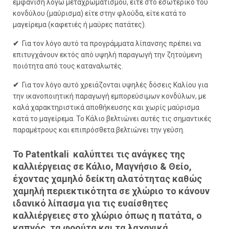
εμφάνιση λόγω μεταχρωματισμού, είτε στο εσωτερικό του
κονδύλου (μαύρισμα) είτε στην φλούδα, είτε κατά το
μαγείρεμα (καφετιές ή μαύρες πατάτες).
✔
Για τον λόγο αυτό τα προγράμματα λίπανσης πρέπει να
επιτυγχάνουν εκτός από υψηλή παραγωγή την ζητούμενη
ποιότητα από τους καταναλωτές.
✔
Για τον λόγο αυτό χρειάζονται υψηλές δόσεις Καλίου για
την ικανοποιητική παραγωγή εμπορεύσιμων κονδύλων, με
καλά χαρακτηριστικά αποθήκευσης και χωρίς μαύρισμα
κατά το μαγείρεμα. Το Κάλιο βελτιώνει αυτές τις σημαντικές
παραμέτρους και επιπρόσθετα βελτιώνει την γεύση.
Το
Patentkali
καλύπτει τις ανάγκες της
καλλιέργειας σε Κάλιο, Μαγνήσιο & Θείο,
έχοντας χαμηλό δείκτη αλατότητας καθώς
χαμηλή περιεκτικότητα σε χλώριο το κάνουν
ιδανικό λίπασμα για τις ευαίσθητες
καλλιέργειες στο χλώριο όπως η πατάτα, ο
καπνός, τα φρούτα και τα λαχανικά.