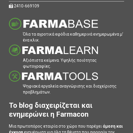
2410-669109
Όλα τα αγροτικά εφόδια καθηµερινά ενηµερωµένα µ’
ένα κλικ.
Αξιόπιστα κείµενα. Υψηλής ποιότητας
φωτογραφίες.
Ψηφιακά εργαλεία αναγνώρισης και διαχείρισης
προβληµάτων.
To blog διαχειρίζεται και
ενημερώνει η Farmacon
Μια πρωτοπόρος εταιρία στο χώρο που παρέχει
άμεση και
έγκυρη
ενημέρωση για όλα τα θέματα που αφορούν τον