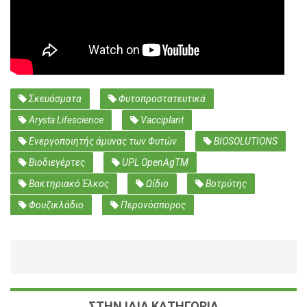
Σκευάσματα
Φυτοπροστατευτικά
Arysta Lifescience
Vacciplant
Ενεργοποιητής άμυνας των Φυτών
BIOSOLUTIONS
Βιοδιεγέρτες
UPL OpenAgTM
Βακτηριακό Έλκος
Ωίδιο
Βοτρύτης
Φουζικλάδιο
Περονόσπορος
ΣΤΗΝ ΙΔΙΑ ΚΑΤΗΓΟΡΙΑ