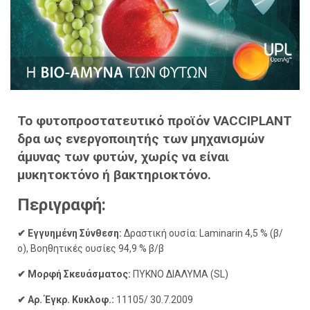
Το φυτοπροστατευτικό προϊόν VACCIPLANT
δρα ως ενεργοποιητής των μηχανισμών
άμυνας των φυτών, χωρίς να είναι
μυκητοκτόνο ή βακτηριοκτόνο.
Περιγραφή:
✔ Εγγυημένη Σύνθεση:
Δραστική ουσία: Laminarin 4,5 % (β/
ο), Βοηθητικές ουσίες 94,9 % β/β
✔ Μορφή Σκευάσματος:
ΠΥΚΝΟ ΔΙΑΛΥΜΑ (SL)
✔ Αρ. Έγκρ. Κυκλοφ.:
11105/ 30.7.2009