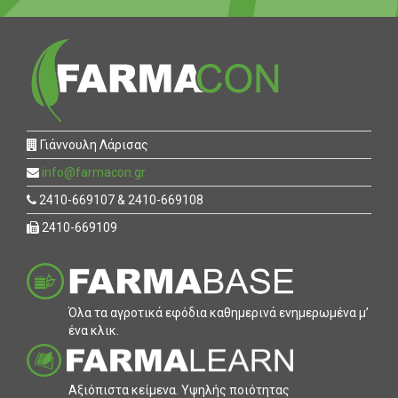
Γιάννουλη Λάρισας
info@farmacon.gr
2410-669107 & 2410-669108
2410-669109
Όλα τα αγροτικά εφόδια καθηµερινά ενηµερωµένα µ’
ένα κλικ.
Αξιόπιστα κείµενα. Υψηλής ποιότητας