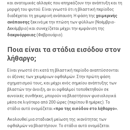
και ανατομικές αλλαγές που επηρεάζουν την ανάπτυξη και τη
μορφή του φυτού. Είναι γνωστό ότι η βλαστική περίοδος
διαδέχεται τη χειμερινή ανάπαυση. Η φάση της
χειμερινής
ανάπαυσης
ξεκινά με την πτώση των φύλλων (Νοέμβριο-
Δεκέμβριο) και συνεχίζεται μέχρι την εμφάνιση της
δακρυόρροιας
(Φεβρουάριο).
Ποια είναι τα στάδια εισόδου στον
λήθαργο;
Είναι γνωστό ότι κατά τη βλαστική περίοδο αναπτύσσονται
οι άξονες των χειμέριων οφθαλμών. Στην πρώτη φάση
σχηματισμού τους, και μέχρι ενός σημείου ανάπτυξης των
βλαστών την άνοιξη, αν οι οφθαλμοί τοποθετηθούν σε
ευνοϊκές συνθήκες, μπορούν να βλαστήσουν φυσιολογικά
μέσα σε λιγότερο από 200 ώρες (περίπου 8 ημέρες). Το
στάδιο αυτό ονομάζεται
«προ της εισόδου στο λήθαργο».
Ακολουθεί μια σταδιακή μείωση της ικανότητας των
οφθαλμών να βλαστήσουν. Το στάδιο αυτό ονομάζεται