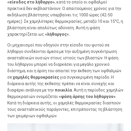
«είσοδος στο λήθαργο»
, κατά το οποίο οι οφθαλμοί
πρακτικά δεν εκβλαστάνουν. Ο απαιτούμενος χρόνος για την
εκδήλωση βλάστησης υπερβαίνει τις 1000 ώρες (42-50
ημέρες). Σε χαμηλότερες θερμοκρασίες, μεταξύ 10 και 15°C, η
βλάστηση είναι απολύτως αδύνατη. Αυτή η φάση
χαρακτηρίζεται ως
«λήθαργος».
Οι μηχανισμοί που οδηγούν στην είσοδο του φυτού σε
λήθαργο συνδέονται άμεσα με την αυξημένη συγκέντρωση
ανασταλτικών ουσιών στους ιστούς των βλαστών. Η φάση
του λήθαργου μπορεί να διαρκέσει για μεγάλο χρονικό
διάστημα, και η άρση του απαιτεί την έκθεση των οφθαλμών
σε
χαμηλές θερμοκρασίες
για συγκεκριμένη περίοδο. Η
διάρκεια αυτής της έκθεσης πρέπει να είναι συνεχής και
διαφέρει ανάλογα με την
ποικιλία
. Αυτή η περίοδος χαμηλών
θερμοκρασιών ονομάζεται
«φάση άρσης του λήθαργου»
.
Κατά τη διάρκεια αυτής, οι χαμηλές θερμοκρασίες διασπούν
τους ανασταλτικούς παράγοντες, επιτρέποντας τη βλάστηση
των χειμέριων οφθαλμών.