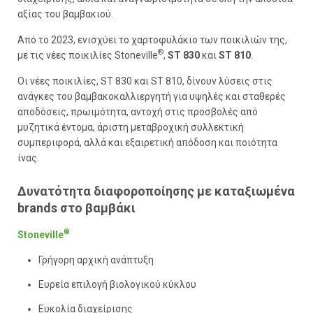
αξίας του βαμβακιού.
Από το 2023, ενισχύει το χαρτοφυλάκιο των ποικιλιών της,
®
με τις νέες ποικιλίες Stoneville
,
ST 830
και
ST 810
.
Οι νέες ποικιλίες, ST 830 και ST 810, δίνουν λύσεις στις
ανάγκες του βαμβακοκαλλιεργητή για υψηλές και σταθερές
αποδόσεις, πρωιμότητα, αντοχή στις προσβολές από
μυζητικά έντομα, άριστη μεταβροχική συλλεκτική
συμπεριφορά, αλλά και εξαιρετική απόδοση και ποιότητα
ίνας.
Δυνατότητα διαφοροποίησης με καταξιωμένα
brands στο βαμβάκι
®
Stoneville
Γρήγορη αρχική ανάπτυξη
Ευρεία επιλογή βιολογικού κύκλου
Ευκολία διαχείρισης