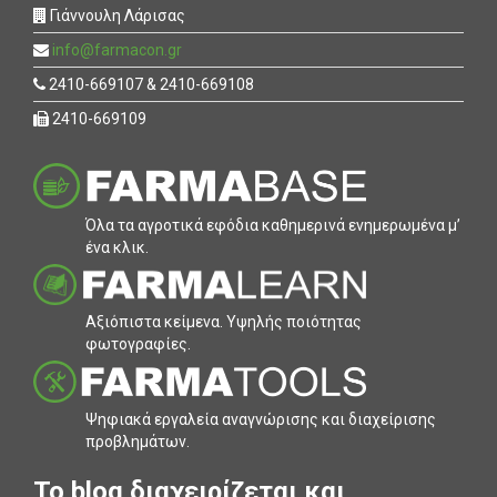
Γιάννουλη Λάρισας
info@farmacon.gr
2410-669107 & 2410-669108
2410-669109
Όλα τα αγροτικά εφόδια καθηµερινά ενηµερωµένα µ’
ένα κλικ.
Αξιόπιστα κείµενα. Υψηλής ποιότητας
φωτογραφίες.
Ψηφιακά εργαλεία αναγνώρισης και διαχείρισης
προβληµάτων.
To blog διαχειρίζεται και