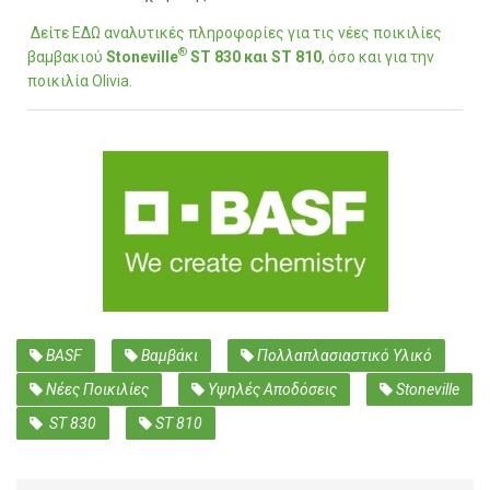
Δείτε ΕΔΩ αναλυτικές πληροφορίες για τις νέες ποικιλίες
®
βαμβακιού
Stoneville
ST 830
και ST 810
, όσο και για την
ποικιλία Olivia.
BASF
Βαμβάκι
Πολλαπλασιαστικό Υλικό
Νέες Ποικιλίες
Υψηλές Αποδόσεις
Stoneville
ST 830
ST 810