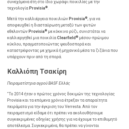
συνεχόμενα έτη στο ίδιο χωράφι ποικιλίες με την
®
τεχνολογία
Provisia
.
®
Μετά την καλλιέργεια ποικιλιών
Provisia
, για να
αποφευχθεί η διασταύρωση μεταξύ των φυτών
®
εθελοντών
Provisia
με κόκκινο ρύζι, συνιστάται να
®
καλλιεργηθεί μια ποικιλία
Clearfield
μέσου-πρώιμου
κύκλου, πραγματοποιώντας ψευδοσπορά και
καταστρέφοντας με χημικά ή μηχανικά μέσα τα ζιζάνια που
υπάρχουν πριν από τη σπορά.
Καλλιόπη Τσακίρη
Πειραματίστρια αγρού BASF Ελλάς
"Το 2014 ήταν ο πρώτος χρόνος δοκιμών της τεχνολογίας
Provisia και τα επόμενα χρόνια έτρεξαν τα απαραίτητα
πειράματα για την έγκριση του Verresta. Από τον
πειραματισμό είδαμε ότι πρέπει να ακολουθήσουμε
συγκεκριμένες οδηγίες χρήσης για να έχουμε το επιθυμητό
αποτέλεσμα. Συγκεκριμένα, θα πρέπει να γίνονται