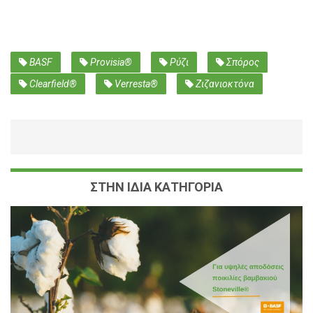
BASF
Provisia®
Ρύζι
Σπόρος
Clearfield®
Verresta®
Ζιζανιοκτόνα
ΣΤΗΝ ΙΔΙΑ ΚΑΤΗΓΟΡΙΑ