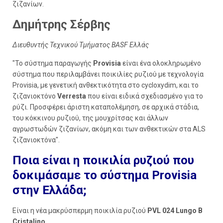
ζιζανίων.
Δημήτρης Σέρβης
Διευθυντής Τεχνικού Τμήματος BASF Ελλάς
"Το σύστημα παραγωγής
Provisia
είναι ένα ολοκληρωμένο
σύστημα που περιλαμβάνει ποικιλίες ρυζιού με τεχνολογία
Provisia, με γενετική ανθεκτικότητα στο cycloxydim, και το
ζιζανιοκτόνο
Verresta
που είναι ειδικά σχεδιασμένο για το
ρύζι. Προσφέρει άριστη καταπολέμηση, σε αρχικά στάδια,
του κόκκινου ρυζιού, της μουχρίτσας και άλλων
αγρωστωδών ζιζανίων, ακόμη και των ανθεκτικών στα ALS
ζιζανιοκτόνα".
Ποια είναι η ποικιλία ρυζιού που
δοκιμάσαμε το σύστημα Provisia
στην Ελλάδα;
Είναι η νέα μακρύσπερμη ποικιλία ρυζιού
PVL 024 Lungo B
Cristalino.