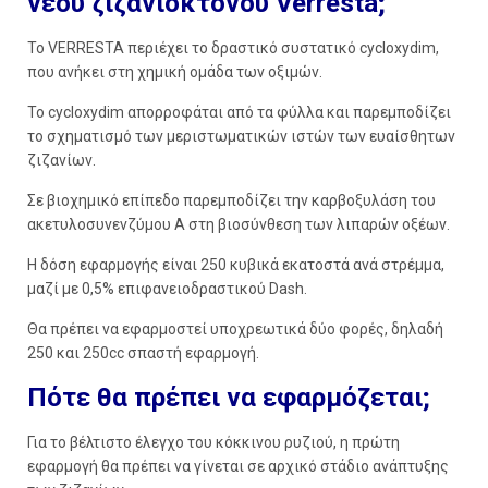
νέου ζιζανιοκτόνου Verresta;
To VERRESTA περιέχει το δραστικό συστατικό cycloxydim,
που ανήκει στη χημική ομάδα των οξιμών.
Το cycloxydim απορροφάται από τα φύλλα και παρεμποδίζει
το σχηματισμό των μεριστωματικών ιστών των ευαίσθητων
ζιζανίων.
Σε βιοχημικό επίπεδο παρεμποδίζει την καρβοξυλάση του
ακετυλοσυνενζύμου Α στη βιοσύνθεση των λιπαρών οξέων.
Η δόση εφαρμογής είναι 250 κυβικά εκατοστά ανά στρέμμα,
μαζί με 0,5% επιφανειοδραστικού Dash.
Θα πρέπει να εφαρμοστεί υποχρεωτικά δύο φορές, δηλαδή
250 και 250cc σπαστή εφαρμογή.
Πότε θα πρέπει να εφαρμόζεται;
Για το βέλτιστο έλεγχο του κόκκινου ρυζιού, η πρώτη
εφαρμογή θα πρέπει να γίνεται σε αρχικό στάδιο ανάπτυξης