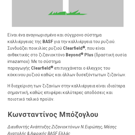
Είναι ένα αναγνωρισμένο και σύγχρονο σύστημα
καλλιέργειας της
BASF
για την καλλιέργεια του ρυζιού.
®
Συνδυάζει ποικιλίες ρυζιού
Clearfield
, που είναι
®
ανθεκτικές στο ζιζανιοκτόνο
Beyond
Plus
(δραστική ουσία
imazamox). Με το σύστημα
®
παραγωγής
Clearfield
επιτυγχάνεται ο έλεγχος του
κόκκινου ρυζιού καθώς και άλλων δυσεξόντωτων ζιζανίων.
Η διαχείριση των ζιζανίων στην καλλιέργεια είναι ιδιαίτερα
σημαντική, καθώς επιφέρει καλύτερες αποδόσεις και
ποιοτικό τελικό προϊόν.
Κωνσταντίνος Μπόζογλου
Διευθυντής Ανάπτυξης Ζιζανιοκτόνων Ν.Ευρώπης, Μέσης
Ανατολής & Αφρικής BASF Ελλάς