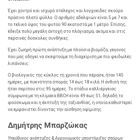
Έχει χοντρό και ισχυρό στέλεχος και λογχοειδες σκούρο
πράσινο πλατύ φύλλο. Ο αριθμός αδελφιών είναι 5 με 7 και
το τελικό ύψος του φυτού 90 εκατοστά με 1 μέτρο. Επίσης,
έδειξε πολύ μεγάλη αντοχή στο πλάγιασμα, ακόμα και στις
περσινές δύσκολες συνθήκες.
Έχει ζωηρή πρώτη ανάπτυξη με πλούσια βιομάζα, γεγονός
που μας οδηγεί να σκεφτούμε τη διαχείριση με πιο φειδωλές
λιπάνσεις.
Ο βιολογικός της κύκλος τη χρονιά που πέρασε, ήταν 145
ημέρες, με πυκνότητα σποράς 14 έως 18 κιλά. Η άνθισή της
ήταν περίπου στις 95 ημέρες. Το στάδιο καλλιέργειας
σύμφωνα με τη κλίμακα BBCH είναι 49 έως 51, δηλαδή το
φούσκωμα και η έκπτυξη της ταξιανθίας, η οποία καθυστερεί
να εμφανιστεί δίνοντας την αίσθηση οψίμισης.
Δημήτρης Μπαρζώκας
Υπεύθυνος ανάπτυξης & Αγρονομικής υποστήριξης σπόρων