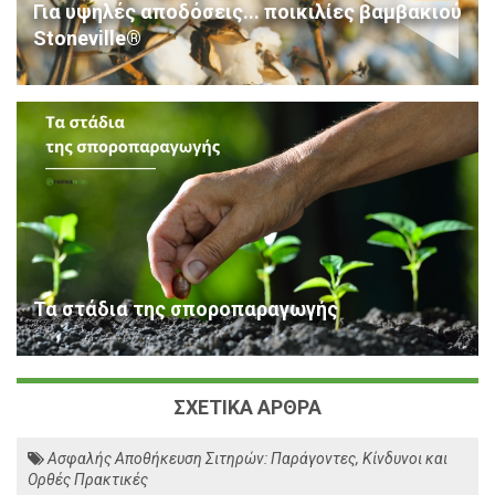
Για υψηλές αποδόσεις... ποικιλίες βαμβακιού
Stoneville®
Τα στάδια της σποροπαραγωγής
ΣΧΕΤΙΚΑ ΑΡΘΡΑ
Ασφαλής Αποθήκευση Σιτηρών: Παράγοντες, Κίνδυνοι και
Ορθές Πρακτικές