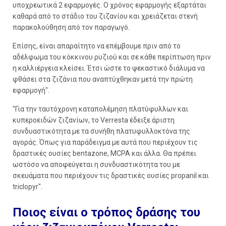
υποχρεωτικά 2 εφαρμογές. Ο χρόνος εφαρμογής εξαρτάται
καθαρά από το στάδιο του ζιζανίου και χρειάζεται στενή
παρακολούθηση από τον παραγωγό.
Επίσης, είναι απαραίτητο να επέμβουμε πριν από το
αδέλφωμα του κόκκινου ρυζιού και σε κάθε περίπτωση πριν
η καλλιέργεια κλείσει. Έτσι ώστε το ψεκαστικό διάλυμα να
φθάσει στα ζιζάνια που αναπτύχθηκαν μετά την πρώτη
εφαρμογή".
"Για την ταυτόχρονη καταπολέμηση πλατύφυλλων και
κυπεροειδών ζιζανίων, το Verresta έδειξε άριστη
συνδυαστικότητα με τα συνήθη πλατυφυλλοκτόνα της
αγοράς. Όπως για παράδειγμα με αυτά που περιέχουν τις
δραστικές ουσίες bentazone, MCPA και άλλα. Θα πρέπει
ωστόσο να αποφεύγεται η συνδυαστικότητα του με
σκευάματα που περιέχουν τις δραστικές ουσίες propanil και
triclopyr".
Ποιος είναι ο τρόπος δράσης του