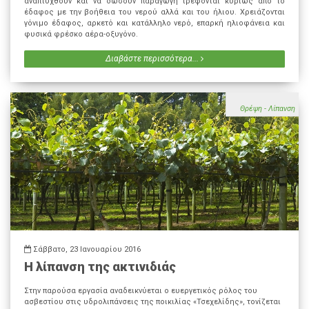
αναπτυχθούν και να δώσουν παραγωγή τρέφονται κυρίως από το
έδαφος με την βοήθεια του νερού αλλά και του ήλιου. Χρειάζονται
γόνιμο έδαφος, αρκετό και κατάλληλο νερό, επαρκή ηλιοφάνεια και
φυσικά φρέσκο αέρα-οξυγόνο.
Διαβάστε περισσότερα...
Θρέψη - Λίπανση
Σάββατο, 23 Ιανουαρίου 2016
Η λίπανση της ακτινιδιάς
Στην παρούσα εργασία αναδεικνύεται ο ευεργετικός ρόλος του
ασβεστίου στις υδρολιπάνσεις της ποικιλίας «Τσεχελίδης», τονίζεται