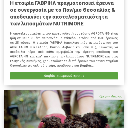
Η εταιρία ΓΑΒΡΙΗΛ πραγματοποιεί έρευνα
σε συνεργασία με το Παν/μιο Θεσσαλίας &
αποδεικνύει την αποτελεσματικότητα
των λιπασμάτων NUTRIMORE
Η αποτελεσματικότητα του παρεμποδιστή ουρεάσης AGROTAIN® είναι
ήδη επιβεβαιωμένη σε παγκόσμιο επίπεδο με πάνω από 1500 έρευνες
σε 25 χώρες. Η εταιρία ΓΑΒΡΙΗΛ (αποκλειστικός αντιπρόσωπος του
AGROTAIN® για Ελλάδα, Κύπρο, Αλβανία και FYROM ), θέλοντας να
αποδείξει πέρα από κάθε αμφιβολία την άριστη απόδοση του
AGROTAIN® και κατ' επέκταση των λιπασμάτων NUTRIMORE και στις
Ελληνικές συνθήκες, χρηματοδότησε διετή έρευνα του πανεπιστημίου
Θεσσαλίας για σκληρό σιτάρι, αραβόσιτο και βαμβάκι.
Διαβάστε περισσότερα...
Θρέψη - Λίπανση