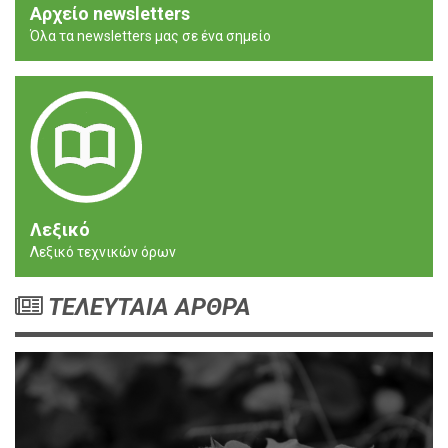
Αρχείο newsletters
Όλα τα newsletters μας σε ένα σημείο
Λεξικό
Λεξικό τεχνικών όρων
ΤΕΛΕΥΤΑΙΑ ΑΡΘΡΑ