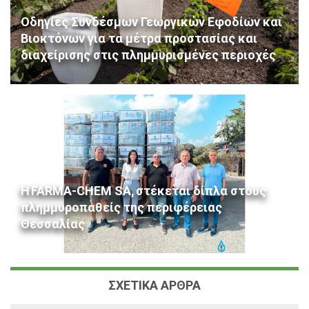
Οδηγίες Συνδέσμων Γεωργικών Εφοδίων και
Βιοκτόνων για τα μέτρα προστασίας και
διαχείρισης στις πλημμυρισμένες περιοχές
Η FARMA-CHEM SA, στέκεται δίπλα στους
πλημμυροπαθείς της περιφέρειας
Θεσσαλίας
ΣΧΕΤΙΚΑ ΑΡΘΡΑ