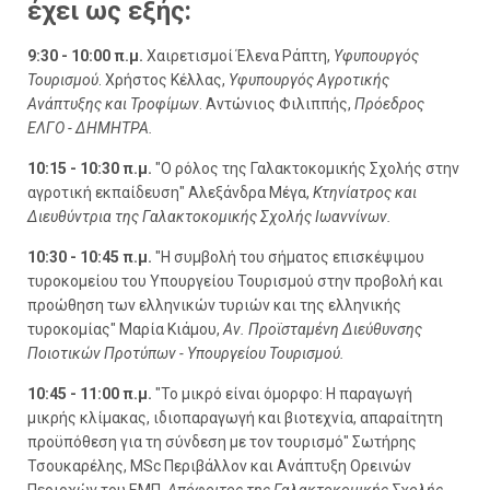
έχει ως εξής:
9:30 - 10:00 π.μ.
Χαιρετισμοί Έλενα Ράπτη,
Υφυπουργός
Τουρισμού
. Χρήστος Κέλλας,
Υφυπουργός Αγροτικής
Ανάπτυξης και Τροφίμων
. Αντώνιος Φιλιππής,
Πρόεδρος
ΕΛΓΟ - ΔΗΜΗΤΡΑ.
10:15 - 10:30 π.μ.
"Ο ρόλος της Γαλακτοκομικής Σχολής στην
αγροτική εκπαίδευση" Αλεξάνδρα Μέγα,
Κτηνίατρος και
Διευθύντρια της Γαλακτοκομικής Σχολής Ιωαννίνων.
10:30 - 10:45 π.μ.
"Η συμβολή του σήματος επισκέψιμου
τυροκομείου του Υπουργείου Τουρισμού στην προβολή και
προώθηση των ελληνικών τυριών και της ελληνικής
τυροκομίας" Μαρία Κιάμου,
Αν. Προϊσταμένη Διεύθυνσης
Ποιοτικών Προτύπων - Υπουργείου Τουρισμού.
10:45 - 11:00 π.μ.
"Το μικρό είναι όμορφο: Η παραγωγή
μικρής κλίμακας, ιδιοπαραγωγή και βιοτεχνία, απαραίτητη
προϋπόθεση για τη σύνδεση με τον τουρισμό" Σωτήρης
Τσουκαρέλης, MSc Περιβάλλον και Ανάπτυξη Ορεινών
Περιοχών του ΕΜΠ,
Απόφοιτος της Γαλακτοκομικής Σχολής