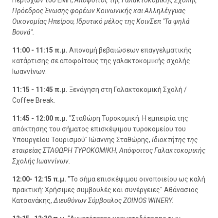
Πρόεδρος Ένωσης φορέων Κοινωνικής και Αλληλέγγυας
Οικονομίας Ηπείρου, Ιδρυτικό μέλος της ΚοινΣεπ "Τα ψηλά
Βουνά".
11:00 - 11:15 π.μ.
Απονομή βεβαιώσεων επαγγελματικής
κατάρτισης σε αποφοίτους της γαλακτοκομικής σχολής
Ιωαννίνων.
11:15 - 11:45 π.μ.
Ξενάγηση στη Γαλακτοκομική Σχολή /
Coffee Break.
11:45 - 12:00 π.μ.
"Σταθώρη Τυροκομική: Η εμπειρία της
απόκτησης του σήματος επισκέψιμου τυροκομείου του
Υπουργείου Τουρισμού" Ιώαννης Σταθώρης,
Ιδιοκτήτης της
εταιρείας ΣΤΑΘΩΡΗ ΤΥΡΟΚΟΜΙΚΗ, Απόφοιτος Γαλακτοκομικής
Σχολής Ιωαννίνων.
12:00- 12:15 π.μ.
"Το σήμα επισκέψιμου οινοποιείου ως καλή
πρακτική: Χρήσιμες συμβουλές και συνέργειες" Αθάνασιος
Κατσανάκης,
Διευθύνων Σύμβουλος ZOINOS WINERY.